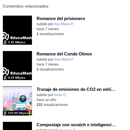
Contenidos relacionados:
Romance del prisionero
Contenido educativo.
subido por
Ana Maria P.
-
hace 7 meses
1
visualizaciones
3.40 MBytes
Romance del Conde Olinos
Contenido educativo.
subido por
Ana Maria P.
-
hace 7 meses
1
visualizaciones
8.05 MBytes
Trucaje de emisiones de CO2 en vehículos
subido por
Irene O.
-
hace un año
231
visualizaciones
570.99 KBytes
Compostaje con scratch e inteligencia atificial