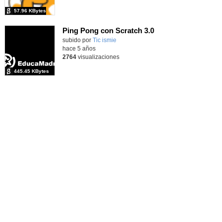
57.96 KBytes
Ping Pong con Scratch 3.0
Contenido educativo.
subido por
Tic ismie
-
hace 5 años
2764
visualizaciones
445.45 KBytes