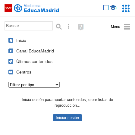
Mediateca de EducaMadrid
Saltar navegación
Servic
Educa
Palabra o frase:
Búsqueda avanzada
Ayuda
(en
ventana
Inicio
nueva)
Canal EducaMadrid
Últimos contenidos
Centros
Tipo de contenido:
Inicia sesión para aportar contenidos, crear listas de
reproducción...
Iniciar sesión