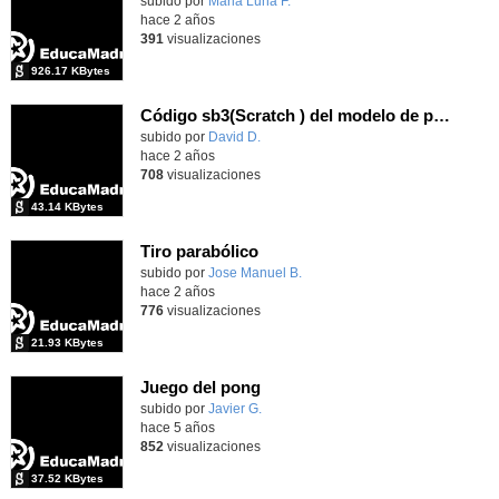
Contenido educativo.
subido por
Maria Luna F.
-
hace 2 años
391
visualizaciones
926.17 KBytes
Código sb3(Scratch ) del modelo de previsión meteorológica.
Contenido educativo.
subido por
David D.
-
hace 2 años
708
visualizaciones
43.14 KBytes
Tiro parabólico
Contenido educativo.
subido por
Jose Manuel B.
-
hace 2 años
776
visualizaciones
21.93 KBytes
Juego del pong
Contenido educativo.
subido por
Javier G.
-
hace 5 años
852
visualizaciones
37.52 KBytes