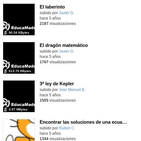
El laberinto
Contenido educativo.
subido por
Javier G.
-
hace 5 años
2187
visualizaciones
90.54 KBytes
El dragón matemático
Contenido educativo.
subido por
Javier G.
-
hace 5 años
1767
visualizaciones
613.70 KBytes
3ª ley de Kepler
Contenido educativo.
subido por
Jose Manuel B.
-
hace 5 años
1505
visualizaciones
3.07 MBytes
Encontrar las soluciones de una ecuación de 2º grado
Contenido educativo.
subido por
Ruben C.
-
hace 5 años
1344
visualizaciones