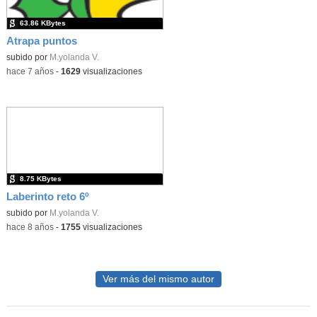
63.86 KBytes
Atrapa puntos
subido por
M.yolanda V.
-
hace 7 años
-
1629
visualizaciones
8.75 KBytes
Laberinto reto 6º
subido por
M.yolanda V.
-
hace 8 años
-
1755
visualizaciones
Ver más del mismo autor