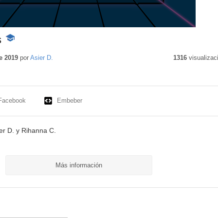
s
-
Contenido
educativo
e 2019
por
Asier D.
1316
visualizac
Facebook
Embeber
er D. y Rihanna C.
Más información