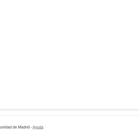
munidad de Madrid
-
Ayuda
(en ventana nueva)