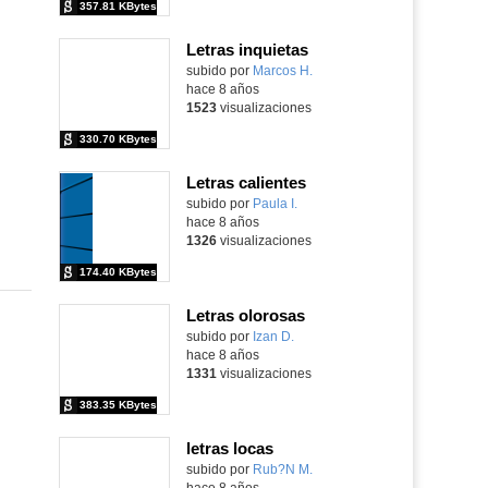
357.81 KBytes
Letras inquietas
Contenido educativo.
subido por
Marcos H.
-
hace 8 años
1523
visualizaciones
330.70 KBytes
Letras calientes
Contenido educativo.
subido por
Paula I.
-
hace 8 años
1326
visualizaciones
174.40 KBytes
Letras olorosas
Contenido educativo.
subido por
Izan D.
-
hace 8 años
1331
visualizaciones
383.35 KBytes
letras locas
Contenido educativo.
subido por
Rub?N M.
-
hace 8 años