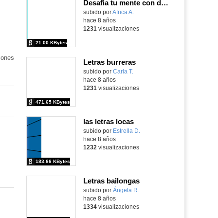
Desafia tu mente con dos personajes
Contenido educativo.
subido por
Africa A.
-
hace 8 años
1231
visualizaciones
21.00 KBytes
iones
Letras burreras
Contenido educativo.
subido por
Carla T.
-
hace 8 años
1231
visualizaciones
471.65 KBytes
las letras locas
subido por
Estrella D.
-
hace 8 años
1232
visualizaciones
183.66 KBytes
Letras bailongas
Contenido educativo.
subido por
Ángela R.
-
hace 8 años
1334
visualizaciones