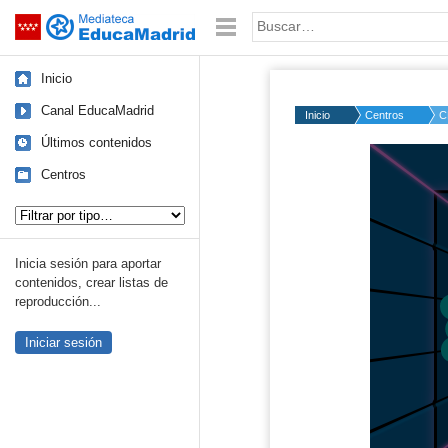
Mediateca de EducaMadrid
Saltar navegación
Palabra o frase:
Inicio
Canal EducaMadrid
Inicio
Centros
C
Últimos contenidos
Centros
Tipo de contenido:
Inicia sesión para aportar
contenidos, crear listas de
reproducción...
Iniciar sesión