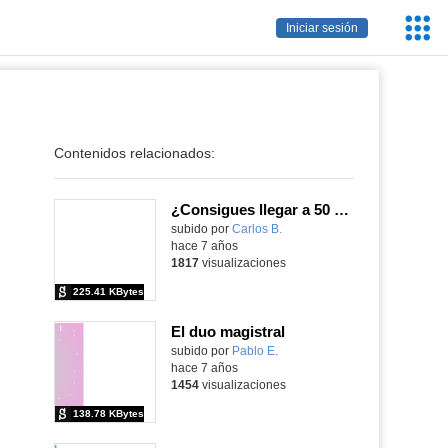
Servic
Iniciar sesión
Educa
Contenidos relacionados:
¿Consigues llegar a 50 puntos?
subido por
Carlos B.
-
hace 7 años
1817
visualizaciones
225.41 KBytes
El duo magistral
subido por
Pablo E.
-
hace 7 años
1454
visualizaciones
138.78 KBytes