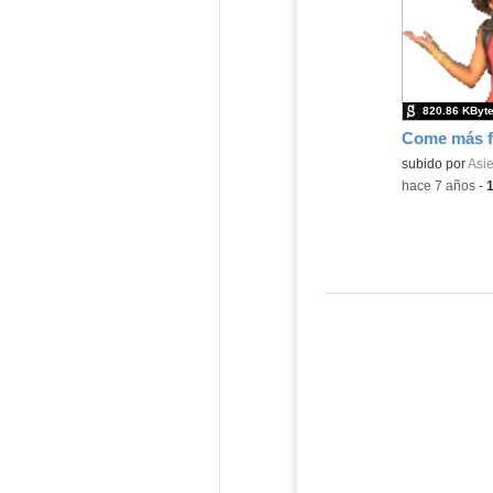
820.86 KByt
Come más f
Contenido educ
subido por
Asie
-
hace 7 años
-