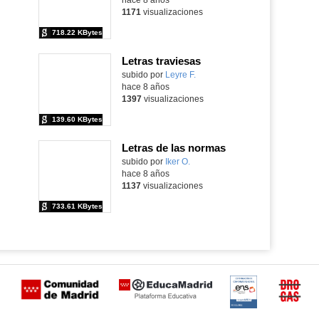
1171
visualizaciones
718.22 KBytes
Letras traviesas
Contenido educativo.
subido por
Leyre F.
-
hace 8 años
1397
visualizaciones
139.60 KBytes
Letras de las normas
Contenido educativo.
subido por
Iker O.
-
hace 8 años
1137
visualizaciones
733.61 KBytes
Certificación
Buzón