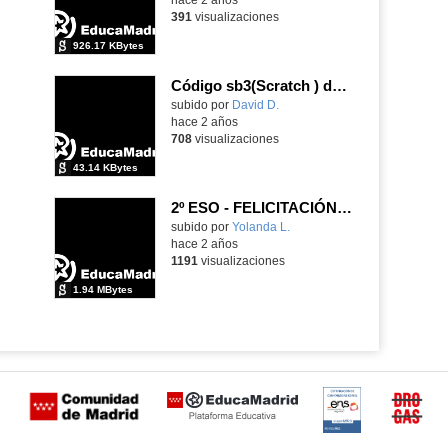
391
visualizaciones
926.17 KBytes
Código sb3(Scratch ) del modelo de previsión meteorológica.
Contenido educativo.
subido por
David D.
-
hace 2 años
708
visualizaciones
43.14 KBytes
2º ESO - FELICITACIÓN NAVIDEÑA CON SCRATCH
Contenido educativo.
subido por
Yolanda L.
-
hace 2 años
1191
visualizaciones
1.94 MBytes
Certificación
Buzón