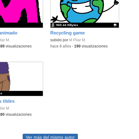
960.44 KBytes
animado
Recycling game
lar M.
Contenido educativo.
subido por
M Pilar M.
189
visualizaciones
-
hace 8 años
-
190
visualizaciones
es
 tildes
lar M.
280
visualizaciones
Ver más del mismo autor