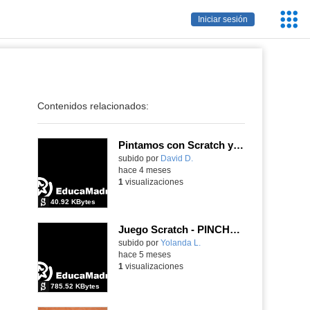
Servic
Iniciar sesión
Educa
Contenidos relacionados:
Pintamos con Scratch y Click and Play
Contenido educativo.
subido por
David D.
-
hace 4 meses
1
visualizaciones
40.92 KBytes
Juego Scratch - PINCHO ASESINO
Contenido educativo.
subido por
Yolanda L.
-
hace 5 meses
1
visualizaciones
785.52 KBytes