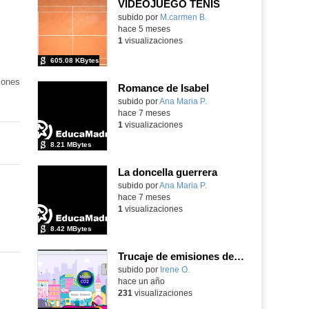
VIDEOJUEGO TENIS
Contenido educativo.
subido por
M.carmen B.
-
hace 5 meses
1
visualizaciones
605.08 KBytes
iones
Romance de Isabel
Contenido educativo.
subido por
Ana Maria P.
-
hace 7 meses
1
visualizaciones
8.21 MBytes
La doncella guerrera
Contenido educativo.
subido por
Ana Maria P.
-
hace 7 meses
1
visualizaciones
8.42 MBytes
Trucaje de emisiones de CO2 en vehículos
subido por
Irene O.
-
hace un año
231
visualizaciones