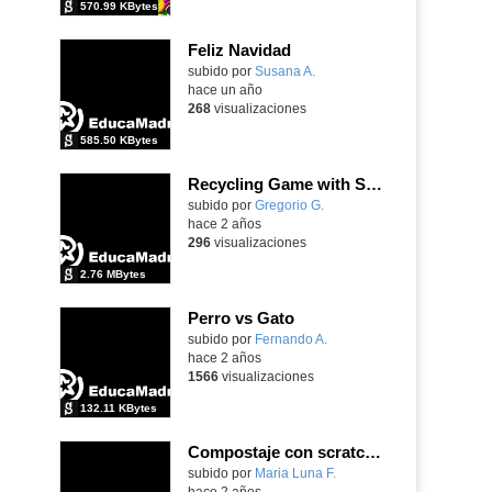
570.99 KBytes
Feliz Navidad
Contenido educativo.
subido por
Susana A.
-
hace un año
268
visualizaciones
585.50 KBytes
Recycling Game with Scratch PG
Contenido educativo.
subido por
Gregorio G.
-
hace 2 años
296
visualizaciones
2.76 MBytes
Perro vs Gato
Contenido educativo.
subido por
Fernando A.
-
hace 2 años
1566
visualizaciones
132.11 KBytes
Compostaje con scratch e inteligencia atificial
Contenido educativo.
subido por
Maria Luna F.
-
hace 2 años