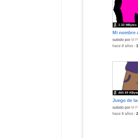
1.32 MBytes
Mi nombre 
subido por
M Pi
-
hace 8 años
-
460.95 KByt
Juego de las
subido por
M Pi
-
hace 8 años
-