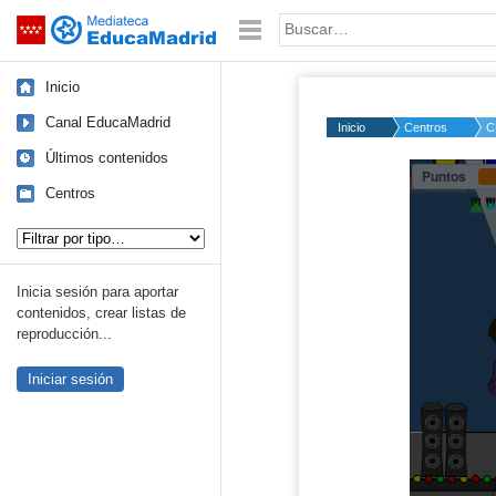
Mediateca de EducaMadrid
Saltar navegación
Palabra o frase:
Inicio
Canal EducaMadrid
Inicio
Centros
C
Últimos contenidos
Centros
Tipo de contenido:
Inicia sesión para aportar
contenidos, crear listas de
reproducción...
Iniciar sesión