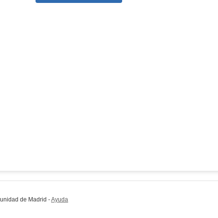
munidad de Madrid
-
Ayuda
(en ventana nueva)