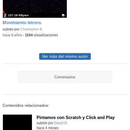
127.18 KBytes
Movimiento letrero.
Contenido educativo.
subido por
Christopher B.
-
hace 8 años
-
1104
visualizaciones
Ver más del mismo autor
Comentarios
Contenidos relacionados:
Pintamos con Scratch y Click and Play
Contenido educativo.
subido por
David D.
-
hace 4 meses