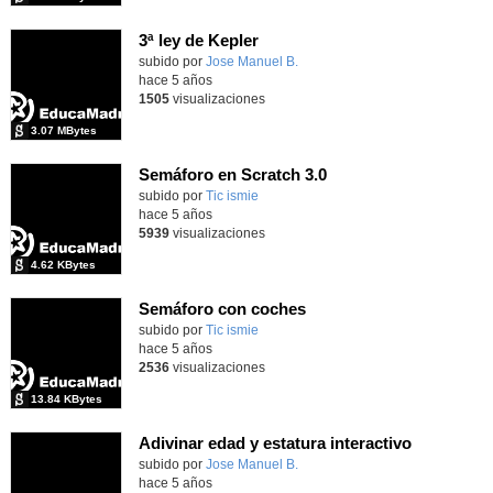
3ª ley de Kepler
Contenido educativo.
subido por
Jose Manuel B.
-
hace 5 años
1505
visualizaciones
3.07 MBytes
Semáforo en Scratch 3.0
Contenido educativo.
subido por
Tic ismie
-
hace 5 años
5939
visualizaciones
4.62 KBytes
Semáforo con coches
Contenido educativo.
subido por
Tic ismie
-
hace 5 años
2536
visualizaciones
13.84 KBytes
Adivinar edad y estatura interactivo
Contenido educativo.
subido por
Jose Manuel B.
-
hace 5 años