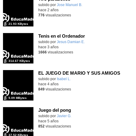
Contenido educativo.
subido por
Jose Manuel B.
-
hace 2 años
776
visualizaciones
21.93 KBytes
Tenis en el Ordenador
Contenido educativo.
subido por
Jesus Damian E.
-
hace 3 años
1666
visualizaciones
314.67 KBytes
EL JUEGO DE MARIO Y SUS AMIGOS
Contenido educativo.
subido por
Isabel L.
-
hace 4 años
849
visualizaciones
5.09 MBytes
Juego del pong
Contenido educativo.
subido por
Javier G.
-
hace 5 años
852
visualizaciones
37.52 KBytes