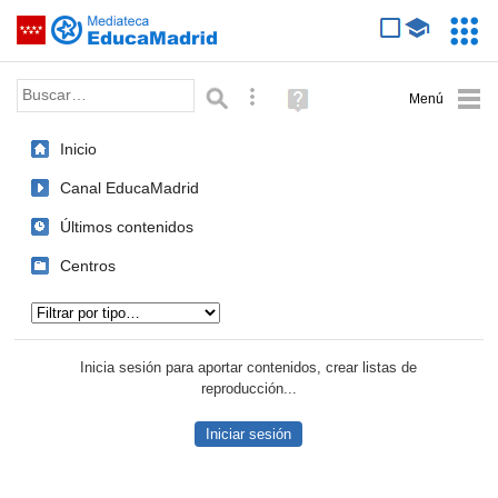
Mediateca de EducaMadrid
Saltar navegación
Servic
Educa
Palabra o frase:
Búsqueda avanzada
Ayuda
(en
ventana
Inicio
nueva)
Canal EducaMadrid
Últimos contenidos
Centros
Tipo de contenido:
Inicia sesión para aportar contenidos, crear listas de
reproducción...
Iniciar sesión