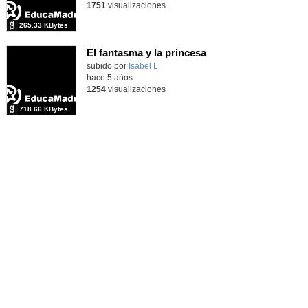
1751
visualizaciones
265.33 KBytes
El fantasma y la princesa
Contenido educativo.
subido por
Isabel L.
-
hace 5 años
1254
visualizaciones
718.66 KBytes