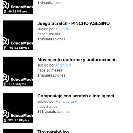
1
visualizaciones
40.92 KBytes
Juego Scratch - PINCHO ASESINO
Contenido educativo.
subido por
Yolanda L.
-
hace 5 meses
1
visualizaciones
785.52 KBytes
Movimiento uniforme y uniformemente acelerado
Contenido educativo.
subido por
Antonio M.
-
hace 10 meses
1
visualizaciones
1.15 MBytes
Compostaje con scratch e inteligencia atificial
Contenido educativo.
subido por
Maria Luna F.
-
hace 2 años
391
visualizaciones
926.17 KBytes
Tiro parabólico