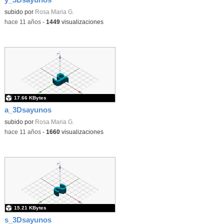
subido por
Rosa Maria G.
-
hace 11 años
-
1449
visualizaciones
17.66 KBytes
a_3Dsayunos
subido por
Rosa Maria G.
-
hace 11 años
-
1660
visualizaciones
15.21 KBytes
s_3Dsayunos