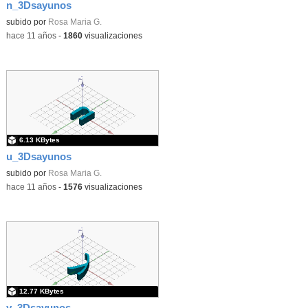
n_3Dsayunos
subido por
Rosa Maria G.
-
hace 11 años
-
1860
visualizaciones
6.13 KBytes
u_3Dsayunos
subido por
Rosa Maria G.
-
hace 11 años
-
1576
visualizaciones
12.77 KBytes
y_3Dsayunos