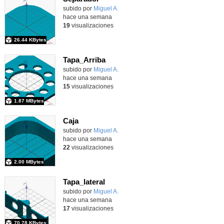
Contenido educativo.
subido por
Miguel A.
-
hace una semana
19
visualizaciones
26.44 KBytes
Tapa_Arriba
Contenido educativo.
subido por
Miguel A.
-
hace una semana
15
visualizaciones
1.87 MBytes
Caja
Contenido educativo.
subido por
Miguel A.
-
hace una semana
22
visualizaciones
2.00 MBytes
Tapa_lateral
Contenido educativo.
subido por
Miguel A.
-
hace una semana
17
visualizaciones
70.78 KBytes