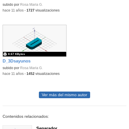
subido por
Rosa Maria G.
-
hace 11 años
-
1727
visualizaciones
8.67 KBytes
D_3Dsayunos
subido por
Rosa Maria G.
-
hace 11 años
-
1452
visualizaciones
Ver más del mismo autor
Contenidos relacionados:
Separador