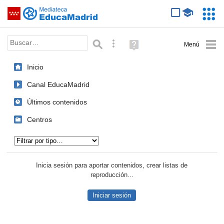
Mediateca de EducaMadrid
Saltar navegación
Servic
Educa
Palabra o frase:
Búsqueda avanzada
Ayuda
(en
ventana
Inicio
nueva)
Canal EducaMadrid
Últimos contenidos
Centros
Tipo de contenido:
Inicia sesión para aportar contenidos, crear listas de
reproducción...
Iniciar sesión