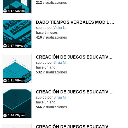
212
visualizaciones
4.57 KBytes
DADO TIEMPOS VERBALES MOD 1 STL
Contenido educativo.
subido por
Víctor L.
-
hace 9 meses
416
visualizaciones
3.67 MBytes
CREACIÓN DE JUEGOS EDUCATIVOS A TRAVÉS DEL DISEÑO E IMPRESIÓN 3D EN EL AULA DE RELIGIÓN
Contenido educativo.
subido por
Silvia M.
-
hace un año
532
visualizaciones
1.21 MBytes
CREACIÓN DE JUEGOS EDUCATIVOS A TRAVÉS DEL DISEÑO E IMPRESIÓN 3D EN EL AULA DE RELIGIÓN
Contenido educativo.
subido por
Silvia M.
-
hace un año
566
visualizaciones
1.44 KBytes
CREACIÓN DE JUEGOS EDUCATIVOS A TRAVÉS DEL DISEÑO E IMPRESIÓN 3D EN EL AULA DE RELIGIÓN