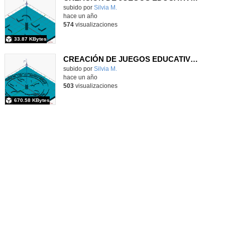
Contenido educativo.
subido por
Silvia M.
-
hace un año
574
visualizaciones
33.87 KBytes
CREACIÓN DE JUEGOS EDUCATIVOS A TRAVÉS DEL DISEÑO E IMPRESIÓN 3D EN EL AULA DE RELIGIÓN
Contenido educativo.
subido por
Silvia M.
-
hace un año
503
visualizaciones
670.58 KBytes