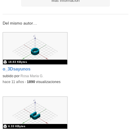
Más información
Del mismo autor…
18.83 KBytes
o_3Dsayunos
subido por
Rosa Maria G.
-
hace 11 años
-
1890
visualizaciones
6.33 KBytes