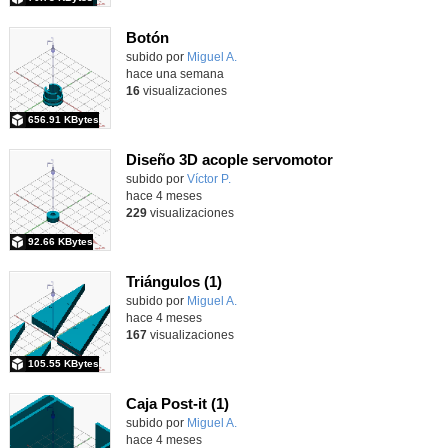
Botón
Contenido educativo.
subido por
Miguel A.
-
hace una semana
16
visualizaciones
656.91 KBytes
Diseño 3D acople servomotor
Contenido educativo.
subido por
Víctor P.
-
hace 4 meses
229
visualizaciones
92.66 KBytes
Triángulos (1)
Contenido educativo.
subido por
Miguel A.
-
hace 4 meses
167
visualizaciones
105.55 KBytes
Caja Post-it (1)
subido por
Miguel A.
-
hace 4 meses