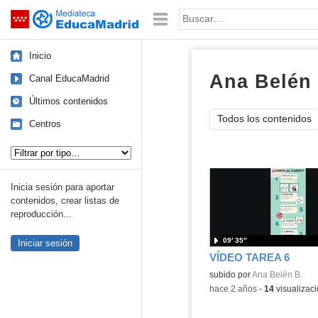
Mediateca de EducaMadrid
Saltar navegación
Palabra o frase:
Inicio
Ana Belén 
Canal EducaMadrid
Últimos contenidos
Todos los contenidos
Centros
Tipo de contenido:
Inicia sesión para aportar
contenidos, crear listas de
reproducción...
09′ 35″
Iniciar sesión
VÍDEO TAREA 6
Contenido educativo.
subido por
Ana Belén B.
-
hace 2 años
-
14
visualizac