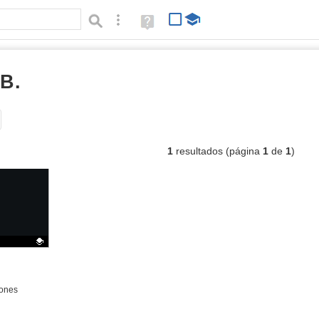
Búsqueda avanzada
Ayuda
(en
ventana
nueva)
B.
vídeos
Tipo de contenido:
1
resultados (página
1
de
1
)
iones