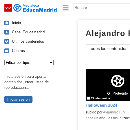
Mediateca de EducaMadrid
Saltar navegación
Palabra o frase:
Inicio
Alejandro 
Canal EducaMadrid
Últimos contenidos
Todos los contenidos
Centros
Tipo de contenido:
Inicia sesión para aportar
contenidos, crear listas de
reproducción...
22 elementos
Iniciar sesión
Halloween 2024
subido por
Alejandro F. M.
-
hace un año
-
23
visualizac