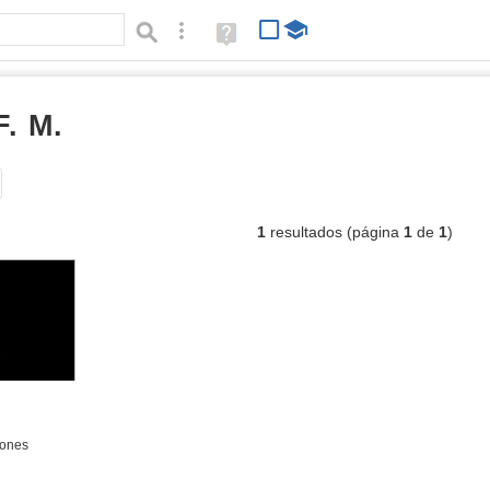
Búsqueda avanzada
Ayuda
(en
ventana
nueva)
F. M.
Álbumes
Tipo de contenido:
1
resultados (página
1
de
1
)
iones