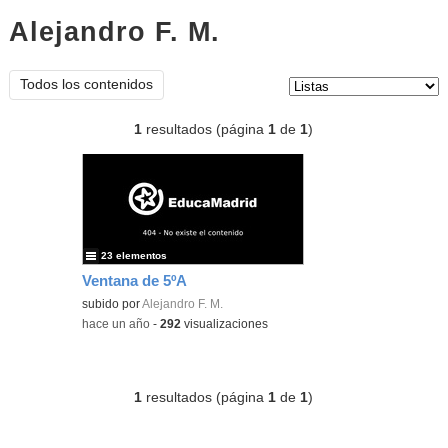
Alejandro F. M.
listas
Tipo de contenido:
Todos los contenidos
1
resultados (página
1
de
1
)
23 elementos
Ventana de 5ºA
subido por
Alejandro F. M.
-
hace un año
-
292
visualizaciones
1
resultados (página
1
de
1
)