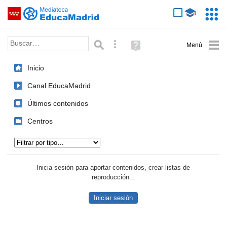
Mediateca de EducaMadrid
Saltar navegación
Servic
Educa
Palabra o frase:
Búsqueda avanzada
Ayuda
(en
ventana
Inicio
nueva)
Canal EducaMadrid
Últimos contenidos
Centros
Tipo de contenido:
Inicia sesión para aportar contenidos, crear listas de
reproducción...
Iniciar sesión