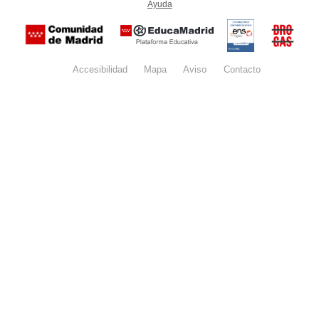
Ayuda
(en ventana nueva)
Certificación
Buzón
de
anónim
conformidad
del Pla
con el
Regiona
Esquema
contra l
Nacional de
Accesibilidad
Mapa
web
Aviso
legal
Contacto
Drogas 
Seguridad
la
(categoría
Comunid
MEDIA). El
de Madr
documento
se abrirá en
ventana
nueva.