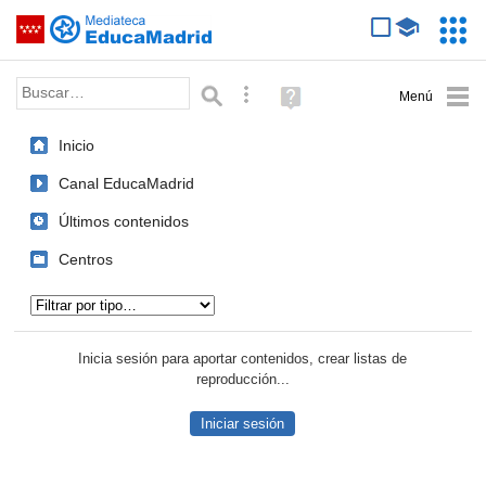
Mediateca de EducaMadrid
Saltar navegación
Servic
Educa
Palabra o frase:
Búsqueda avanzada
Ayuda
(en
ventana
Inicio
nueva)
Canal EducaMadrid
Últimos contenidos
Centros
Tipo de contenido:
Inicia sesión para aportar contenidos, crear listas de
reproducción...
Iniciar sesión