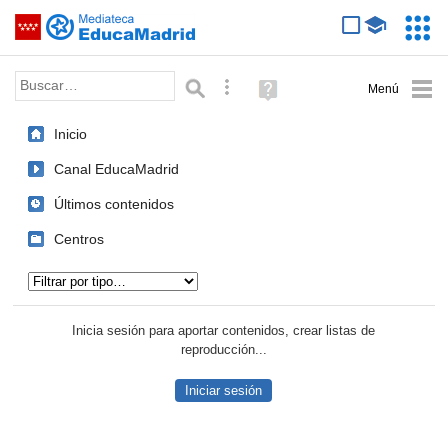
Mediateca de EducaMadrid
Saltar navegación
Servic
Educa
Palabra o frase:
Búsqueda avanzada
Ayuda
(en
ventana
Inicio
nueva)
Canal EducaMadrid
Últimos contenidos
Centros
Tipo de contenido:
Inicia sesión para aportar contenidos, crear listas de
reproducción...
Iniciar sesión