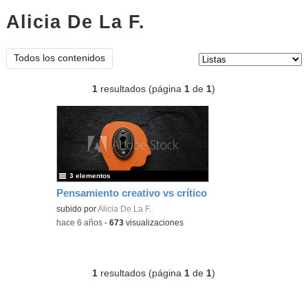
Alicia De La F.
listas
Tipo de contenido:
Todos los contenidos
1
resultados (página
1
de
1
)
3 elementos
Pensamiento creativo vs crítico
subido por
Alicia De La F.
-
hace 6 años
-
673
visualizaciones
1
resultados (página
1
de
1
)