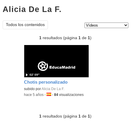
Alicia De La F.
vídeos
Tipo de contenido:
Todos los contenidos
1
resultados (página
1
de
1
)
02′ 09″
Chotis personalizado
subido por
Alicia De La F.
-
hace 5 años
-
Idioma:
-
84
visualizaciones
1
resultados (página
1
de
1
)