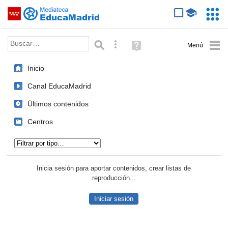
Mediateca de EducaMadrid
Saltar navegación
Servic
Educa
Palabra o frase:
Búsqueda avanzada
Ayuda
(en
ventana
Inicio
nueva)
Canal EducaMadrid
Últimos contenidos
Centros
Tipo de contenido:
Inicia sesión para aportar contenidos, crear listas de
reproducción...
Iniciar sesión