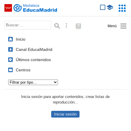
Mediateca de EducaMadrid
Saltar navegación
Servic
Educa
Palabra o frase:
Búsqueda avanzada
Ayuda
(en
ventana
Inicio
nueva)
Canal EducaMadrid
Últimos contenidos
Centros
Tipo de contenido:
Inicia sesión para aportar contenidos, crear listas de
reproducción...
Iniciar sesión