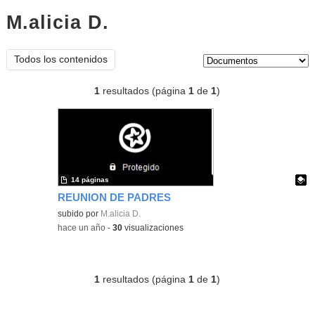
M.alicia D.
documentos
Tipo de contenido:
Todos los contenidos
1
resultados (página
1
de
1
)
14 páginas
REUNION DE PADRES
Contenido educativo.
subido por
M.alicia D.
-
hace un año
-
30
visualizaciones
1
resultados (página
1
de
1
)