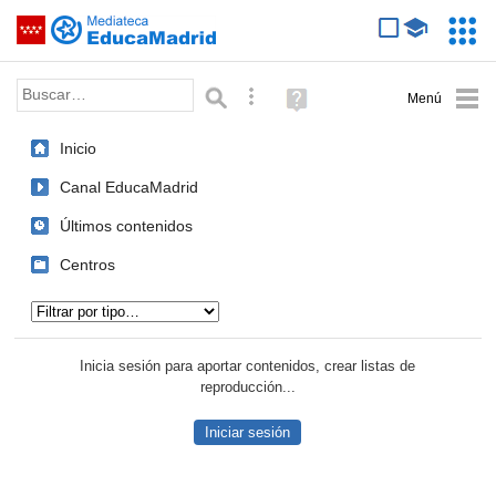
Mediateca de EducaMadrid
Saltar navegación
Servic
Educa
Palabra o frase:
Búsqueda avanzada
Ayuda
(en
ventana
Inicio
nueva)
Canal EducaMadrid
Últimos contenidos
Centros
Tipo de contenido:
Inicia sesión para aportar contenidos, crear listas de
reproducción...
Iniciar sesión