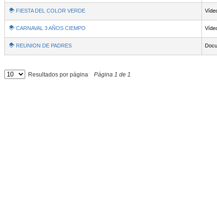
FIESTA DEL COLOR VERDE
Víde
CARNAVAL 3 AÑOS CIEMPO
Víde
REUNION DE PADRES
Docu
Resultados por página
Página
1
de
1