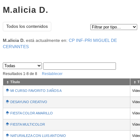
M.alicia D.
Tipo de contenido:
Todos los contenidos
M.alicia D.
está actualmente en:
CP INF-PRI MIGUEL DE
CERVANTES
Sus archivos
:
Resultados
1
-
8
de
8
Restablecer
Título
T
MI CURSO FAVORITO 3 AÑOS A
Víde
DESAYUNO CREATIVO
Víde
FIESTA COLOR AMARILLO
Víde
FIESTA MULTICOLOR
Víde
NATURALEZA CON LUIS ANTONIO
Víde