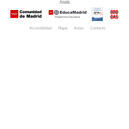
Ayuda
(en ventana nueva)
Certificación
Buzón
de
anónim
conformidad
del Pla
con el
Regiona
Esquema
contra l
Nacional de
Accesibilidad
Mapa
web
Aviso
legal
Contacto
Drogas 
Seguridad
la
(categoría
Comunid
MEDIA). El
de Madr
documento
se abrirá en
ventana
nueva.