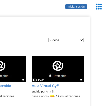
Servic
Iniciar sesión
Educa
04′ 49″
ntenido
Aula Virtual CyF
.
Contenido educativo.
subido por
Ana B.
alizaciones
-
hace 2 años
-
Idioma:
-
12
visualizaciones