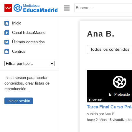
Mediateca de EducaMadrid
Saltar navegación
Palabra o frase:
Inicio
Ana B.
víde
Canal EducaMadrid
Últimos contenidos
Todos los contenidos
Centros
Tipo de contenido:
Inicia sesión para aportar
contenidos, crear listas de
reproducción...
00′ 58″
Iniciar sesión
Tarea Final Curso Prá
Contenido educativo.
subido por
Ana B.
-
hace 2 años
-
6
visualizaci