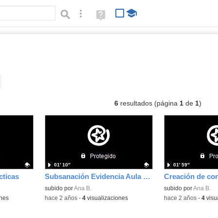
Búsqueda avanzada
Ayuda
(en
ventana
nueva)
os
Tipo de contenido:
6
resultados (página
1
de
1
)
01′ 10″
01′ 59″
cticas
Subsanación Evidencia Aula Virtual
Creación de co
Contenido educativo.
subido por
Ana B.
Contenido educativo
subido por
Ana B.
ones
-
hace 2 años
-
4
visualizaciones
-
hace 2 años
-
4
visu