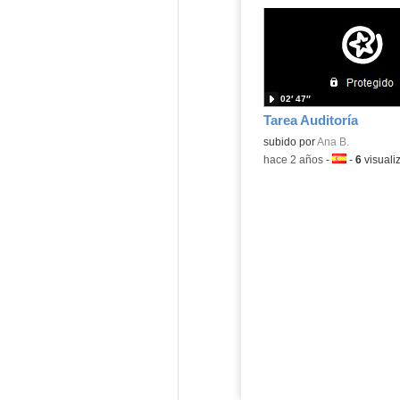
02′ 47″
Tarea Auditoría
Contenido educativo.
subido por
Ana B.
-
hace 2 años
-
Idioma:
-
6
visuali