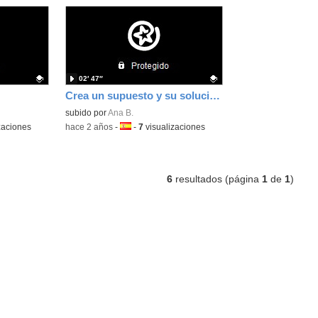
02′ 47″
Crea un supuesto y su solución
Contenido educativo.
subido por
Ana B.
zaciones
-
hace 2 años
-
Idioma:
-
7
visualizaciones
6
resultados (página
1
de
1
)