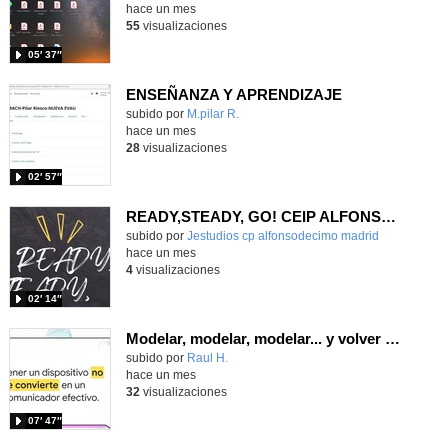
hace un mes
55
visualizaciones
05′ 37″
ENSEÑANZA Y APRENDIZAJE
Contenido educativo.
subido por
M.pilar R.
-
hace un mes
28
visualizaciones
02′ 57″
READY,STEADY, GO! CEIP ALFONSO X EL SABIO
Contenido educativo.
subido por
Jestudios cp alfonsodecimo madrid
-
hace un mes
4
visualizaciones
02′ 14″
Modelar, modelar, modelar... y volver a modelar
Contenido educativo.
subido por
Raul H.
-
hace un mes
32
visualizaciones
07′ 47″