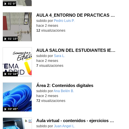
01′ 0″
AULA 4_ENTORNO DE PRACTICAS 6 y 8
Contenido educativo.
subido por
Pedro Luis P.
-
hace 2 meses
12
visualizaciones
01′ 15″
AULA SALON DEL ESTUDIANTES IES VALLECAS I BACHILLERATO ARTES
Contenido educativo.
subido por
Sara L.
-
hace 2 meses
7
visualizaciones
01′ 34″
Área 2: Contenidos digitales
Contenido educativo.
subido por
Ana Belén B.
-
hace 2 meses
72
visualizaciones
03′ 45″
Aula virtual - contenidos - ejercicios H5P
Contenido educativo.
subido por
Juan Angel L.
-