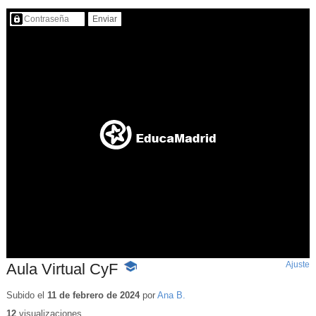
Contenido protegido…
Ajuste
d
Aula Virtual CyF
-
p
Contenido
educativo
Subido el
11 de febrero de 2024
por
Ana B.
12
visualizaciones