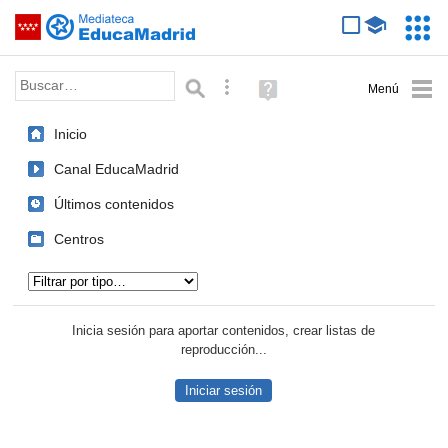
Mediateca de EducaMadrid
Saltar navegación
Servic
Educa
Palabra o frase:
Búsqueda avanzada
Ayuda
(en
ventana
Inicio
nueva)
Canal EducaMadrid
Últimos contenidos
Centros
Tipo de contenido:
Inicia sesión para aportar contenidos, crear listas de
reproducción...
Iniciar sesión