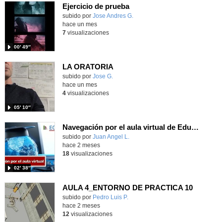
Ejercicio de prueba
Contenido educativo.
subido por
Jose Andres G.
-
hace un mes
7
visualizaciones
00′ 49″
LA ORATORIA
Contenido educativo.
subido por
Jose G.
-
hace un mes
4
visualizaciones
05′ 10″
Navegación por el aula virtual de EducaMadrid
Contenido educativo.
subido por
Juan Angel L.
-
hace 2 meses
18
visualizaciones
02′ 38″
AULA 4_ENTORNO DE PRACTICA 10
Contenido educativo.
subido por
Pedro Luis P.
-
hace 2 meses
12
visualizaciones