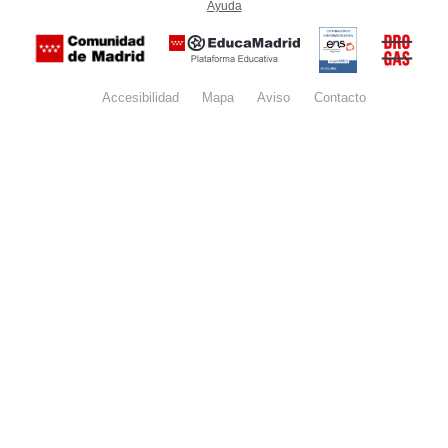
Ayuda
(en ventana nueva)
Certificación
Buzón
de
anónim
conformidad
del Pla
con el
Regiona
Esquema
contra l
Nacional de
Accesibilidad
Mapa
web
Aviso
legal
Contacto
Drogas 
Seguridad
la
(categoría
Comunid
MEDIA). El
de Madr
documento
se abrirá en
ventana
nueva.