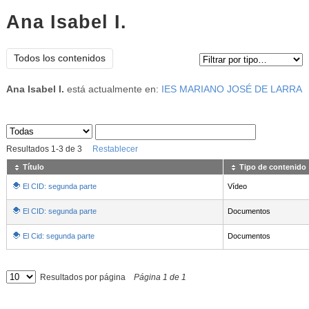
Ana Isabel I.
Tipo de contenido:
Todos los contenidos
Ana Isabel I.
está actualmente en:
IES MARIANO JOSÉ DE LARRA
Sus archivos
:
Resultados
1
-
3
de
3
Restablecer
Título
Tipo de contenido
El CID: segunda parte
Vídeo
El CID: segunda parte
Documentos
El Cid: segunda parte
Documentos
Resultados por página
Página
1
de
1