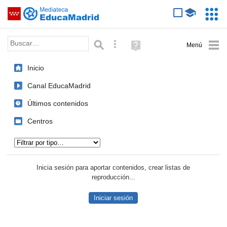
Mediateca de EducaMadrid
Saltar navegación
Servic
Educa
Palabra o frase:
Búsqueda avanzada
Ayuda
(en
ventana
Inicio
nueva)
Canal EducaMadrid
Últimos contenidos
Centros
Tipo de contenido:
Inicia sesión para aportar contenidos, crear listas de
reproducción...
Iniciar sesión