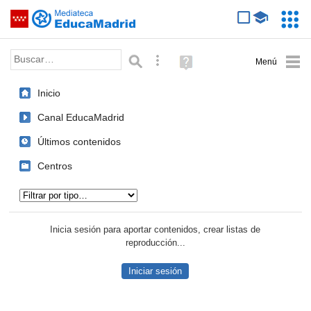
Mediateca de EducaMadrid
Saltar navegación
Servic
Educa
Palabra o frase:
Búsqueda avanzada
Ayuda
(en
ventana
Inicio
nueva)
Canal EducaMadrid
Últimos contenidos
Centros
Tipo de contenido:
Inicia sesión para aportar contenidos, crear listas de
reproducción...
Iniciar sesión