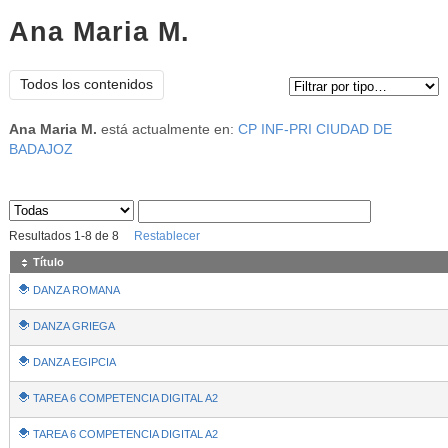
Ana Maria M.
Tipo de contenido:
Todos los contenidos
Ana Maria M.
está actualmente en:
CP INF-PRI CIUDAD DE
BADAJOZ
Sus archivos
:
Resultados
1
-
8
de
8
Restablecer
Título
DANZA ROMANA
DANZA GRIEGA
DANZA EGIPCIA
TAREA 6 COMPETENCIA DIGITAL A2
TAREA 6 COMPETENCIA DIGITAL A2