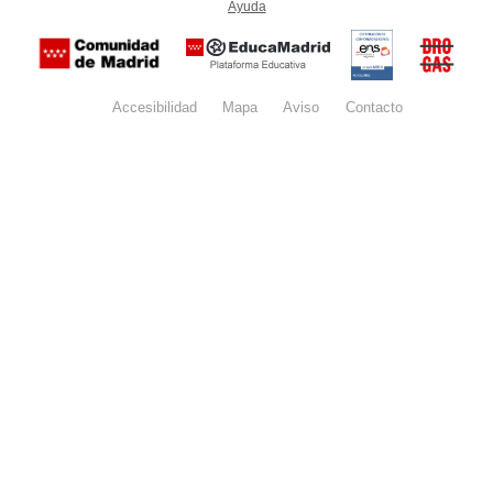
Ayuda
(en ventana nueva)
Certificación
Buzón
de
anónim
conformidad
del Pla
con el
Regiona
Esquema
contra l
Nacional de
Accesibilidad
Mapa
web
Aviso
legal
Contacto
Drogas 
Seguridad
la
(categoría
Comunid
MEDIA). El
de Madr
documento
se abrirá en
ventana
nueva.