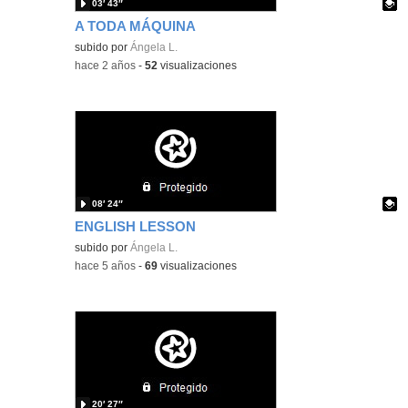
03′ 43″
​A TODA MÁQUINA
Contenido educativo.
subido por
Ángela L.
-
hace 2 años
-
52
visualizaciones
08′ 24″
ENGLISH LESSON
Contenido educativo.
subido por
Ángela L.
-
hace 5 años
-
69
visualizaciones
20′ 27″