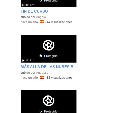
08′ 37″
FIN DE CURSO
subido por
Ángela L.
-
hace un año
-
Idioma:
-
47
visualizaciones
10′ 11″
MÁS ALLÁ DE LAS NUBES-BEYOND THE CLOUDS
subido por
Ángela L.
-
hace un año
-
Idioma:
-
86
visualizaciones