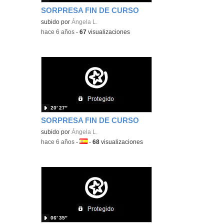
SORPRESA FIN DE CURSO
subido por
Ángela L.
-
hace 6 años
-
67
visualizaciones
20′ 27″
SORPRESA FIN DE CURSO
subido por
Ángela L.
-
hace 6 años
-
Idioma:
-
68
visualizaciones
06′ 35″