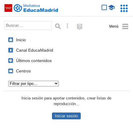
Mediateca de EducaMadrid
Saltar navegación
Servic
Educa
Palabra o frase:
Búsqueda avanzada
Ayuda
(en
ventana
Inicio
nueva)
Canal EducaMadrid
Últimos contenidos
Centros
Tipo de contenido:
Inicia sesión para aportar contenidos, crear listas de
reproducción...
Iniciar sesión