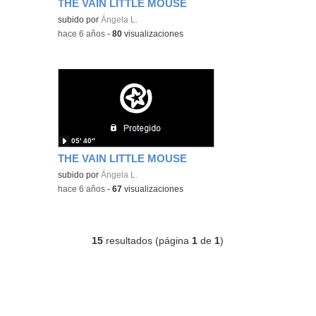
THE VAIN LITTLE MOUSE
subido por
Ángela L.
-
hace 6 años
-
80
visualizaciones
05′ 40″
THE VAIN LITTLE MOUSE
subido por
Ángela L.
-
hace 6 años
-
67
visualizaciones
15
resultados (página
1
de
1
)