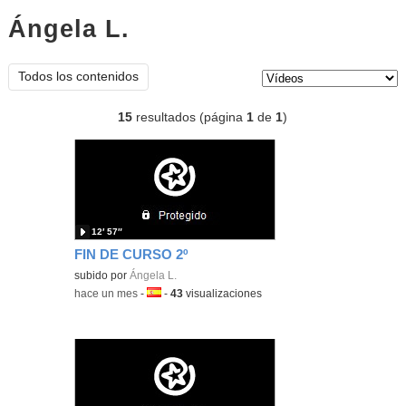
Ángela L.
vídeos
Tipo de contenido:
Todos los contenidos
15
resultados (página
1
de
1
)
12′ 57″
FIN DE CURSO 2º
subido por
Ángela L.
-
hace un mes
-
Idioma:
-
43
visualizaciones