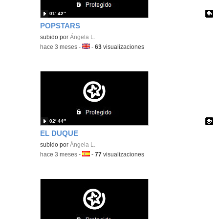
01′ 42″
POPSTARS
Contenido educativo.
subido por
Ángela L.
-
hace 3 meses
-
Idioma:
-
63
visualizaciones
02′ 44″
EL DUQUE
Contenido educativo.
subido por
Ángela L.
-
hace 3 meses
-
Idioma:
-
77
visualizaciones