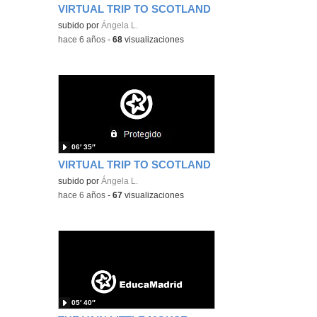
VIRTUAL TRIP TO SCOTLAND
subido por
Ángela L.
-
hace 6 años
-
68
visualizaciones
06′ 35″
VIRTUAL TRIP TO SCOTLAND
subido por
Ángela L.
-
hace 6 años
-
67
visualizaciones
05′ 40″