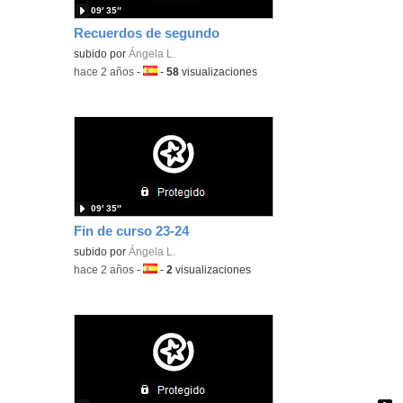
09′ 35″
Recuerdos de segundo
subido por
Ángela L.
-
hace 2 años
-
Idioma:
-
58
visualizaciones
09′ 35″
Fin de curso 23-24
subido por
Ángela L.
-
hace 2 años
-
Idioma:
-
2
visualizaciones