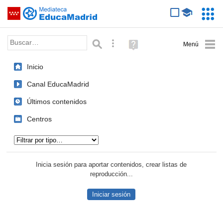
Mediateca de EducaMadrid
Saltar navegación
Servic
Educa
Palabra o frase:
Búsqueda avanzada
Ayuda
(en
ventana
Inicio
nueva)
Canal EducaMadrid
Últimos contenidos
Centros
Tipo de contenido:
Inicia sesión para aportar contenidos, crear listas de
reproducción...
Iniciar sesión