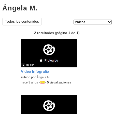
Ángela M.
vídeos
Tipo de contenido:
Todos los contenidos
2
resultados (página
1
de
1
)
03′ 39″
Vídeo Infografía
subido por
Ángela M.
-
hace 3 años
-
Idioma:
-
5
visualizaciones