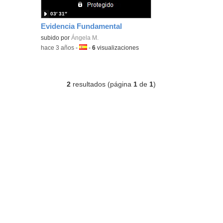
03′ 31″
Evidencia Fundamental
subido por
Ángela M.
-
hace 3 años
-
Idioma:
-
6
visualizaciones
2
resultados (página
1
de
1
)