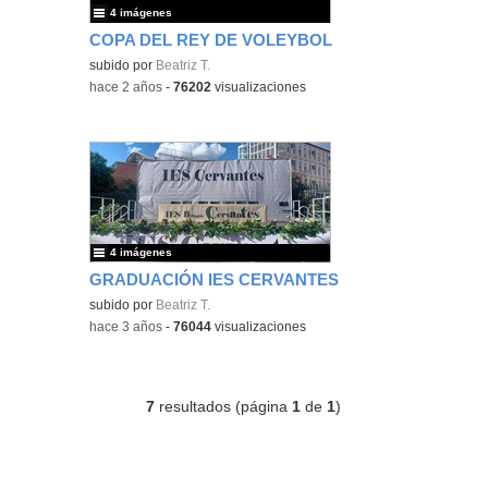
4 imágenes
COPA DEL REY DE VOLEYBOL
subido por
Beatriz T.
-
hace 2 años
-
76202
visualizaciones
4 imágenes
GRADUACIÓN IES CERVANTES
subido por
Beatriz T.
-
hace 3 años
-
76044
visualizaciones
7
resultados (página
1
de
1
)