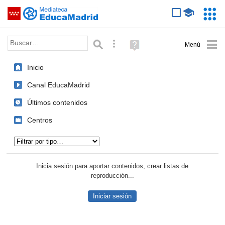
Mediateca de EducaMadrid
Saltar navegación
Servic
Educa
Palabra o frase:
Búsqueda avanzada
Ayuda
(en
ventana
Inicio
nueva)
Canal EducaMadrid
Últimos contenidos
Centros
Tipo de contenido:
Inicia sesión para aportar contenidos, crear listas de
reproducción...
Iniciar sesión