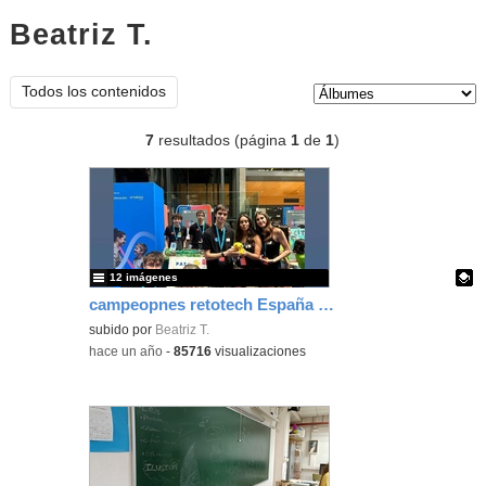
Beatriz T.
Álbumes
Tipo de contenido:
Todos los contenidos
7
resultados (página
1
de
1
)
12 imágenes
campeopnes retotech España 2025
Contenido educativo.
subido por
Beatriz T.
-
hace un año
-
85716
visualizaciones