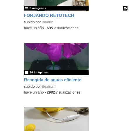
2 imágenes
FORJANDO RETOTECH
Contenido educativo.
subido por
Beatriz T.
-
hace un año
-
695
visualizaciones
16 imágenes
Recogida de aguas eficiente
subido por
Beatriz T.
-
hace un año
-
2982
visualizaciones