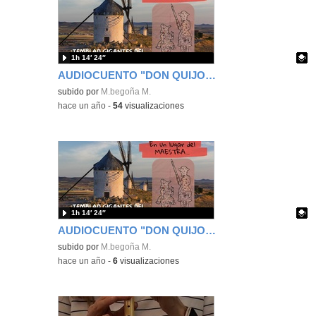
1h 14′ 24″
AUDIOCUENTO "DON QUIJOTE"
Contenido educativo.
subido por
M.begoña M.
-
hace un año
-
54
visualizaciones
1h 14′ 24″
AUDIOCUENTO "DON QUIJOTE"
Contenido educativo.
subido por
M.begoña M.
-
hace un año
-
6
visualizaciones