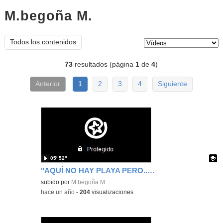
M.begoña M.
vídeos
Tipo de contenido:
Todos los contenidos
73
resultados (página
1
de
4
)
Anterior
1
2
3
4
Siguiente
05′ 52″
"AQUÍ NO HAY PLAYA PERO...TENEMOS VACACIONES"
Contenido educativo.
subido por
M.begoña M.
-
hace un año
-
204
visualizaciones