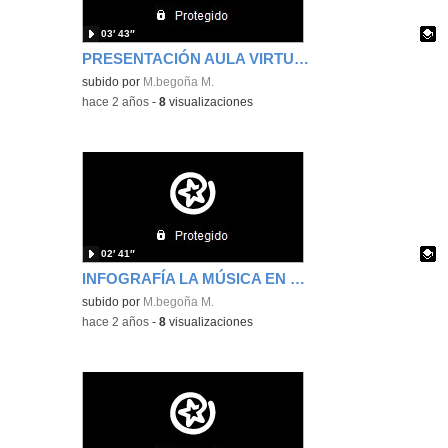
03′ 43″
PRESENTACIÓN AULA VIRTUAL MARÍA BEGOÑA MARTÍN
Contenido educativo.
subido por
M.begoña M.
-
hace 2 años
-
8
visualizaciones
02′ 41″
INFOGRAFÍA LA MÚSICA EN EL CINE
Contenido educativo.
subido por
M.begoña M.
-
hace 2 años
-
8
visualizaciones