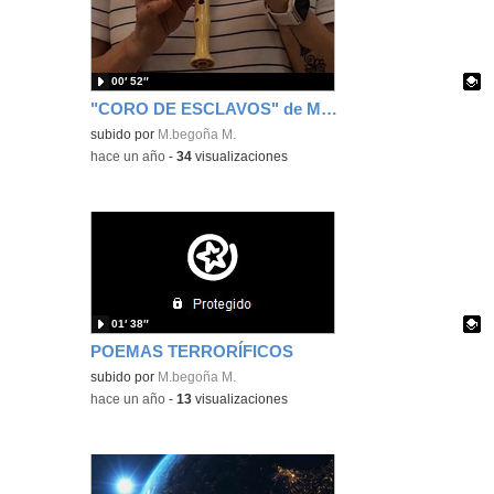
00′ 52″
"CORO DE ESCLAVOS" de Mozart
Contenido educativo.
subido por
M.begoña M.
-
hace un año
-
34
visualizaciones
01′ 38″
POEMAS TERRORÍFICOS
Contenido educativo.
subido por
M.begoña M.
-
hace un año
-
13
visualizaciones