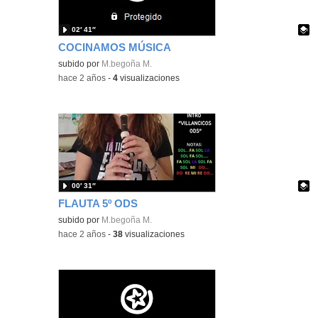
02′ 41″
COCINAMOS MÚSICA
Contenido educativo.
subido por
M.begoña M.
-
hace 2 años
-
4
visualizaciones
00′ 31″
FLAUTA 5º ODS
Contenido educativo.
subido por
M.begoña M.
-
hace 2 años
-
38
visualizaciones