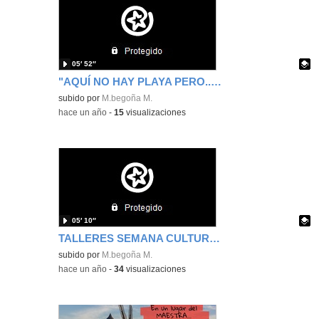
05′ 52″
"AQUÍ NO HAY PLAYA PERO...TENEMOS VACACIONES"
Contenido educativo.
subido por
M.begoña M.
-
hace un año
-
15
visualizaciones
05′ 10″
TALLERES SEMANA CULTURAL 2025
Contenido educativo.
subido por
M.begoña M.
-
hace un año
-
34
visualizaciones