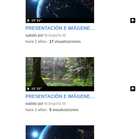
10′ 31″
PRESENTACIÓN E IMÁGENES TOMÁS Y VALIENTE 4º
Contenido educativo.
subido por
M.begoña M.
-
hace 2 años
-
17
visualizaciones
10′ 31″
PRESENTACIÓN E IMÁGENES TOMÁS Y VALIENTE 4º
Contenido educativo.
subido por
M.begoña M.
-
hace 2 años
-
5
visualizaciones