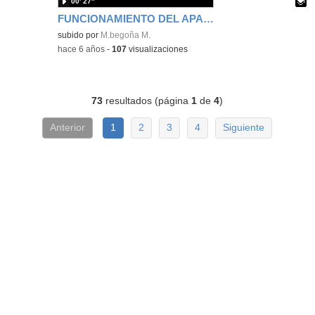
00′ 27″
FUNCIONAMIENTO DEL APARATO RESPIRATORIO
Contenido educativo.
subido por
M.begoña M.
-
hace 6 años
-
107
visualizaciones
73
resultados (página
1
de
4
)
Anterior
1
2
3
4
Siguiente