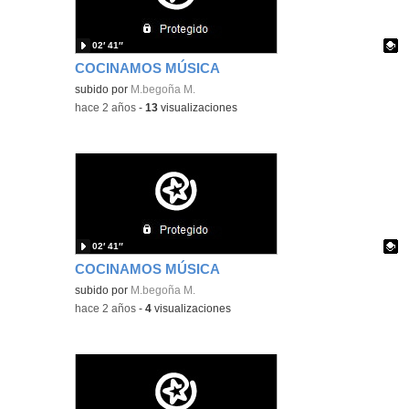
02′ 41″
COCINAMOS MÚSICA
Contenido educativo.
subido por
M.begoña M.
-
hace 2 años
-
13
visualizaciones
02′ 41″
COCINAMOS MÚSICA
Contenido educativo.
subido por
M.begoña M.
-
hace 2 años
-
4
visualizaciones