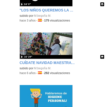
04′ 0″
"LOS NIÑOS QUEREMOS LA PAZ"
Contenido educativo.
subido por
M.begoña M.
-
hace 3 años
-
Idioma:
-
175
visualizaciones
16′ 29″
CUÍDATE NAVIDAD MAESTRA 2020
Contenido educativo.
subido por
M.begoña M.
-
hace 6 años
-
Idioma:
-
292
visualizaciones