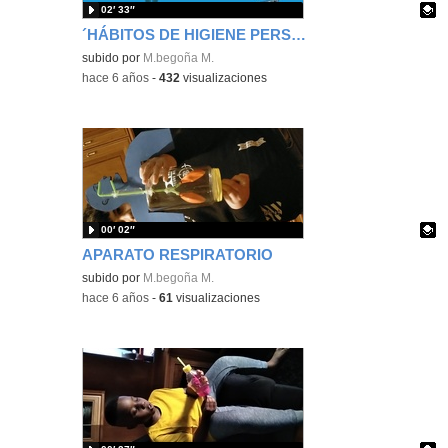
02′ 33″
´HÁBITOS DE HIGIENE PERSONAL
Contenido educativo.
subido por
M.begoña M.
-
hace 6 años
-
432
visualizaciones
00′ 02″
APARATO RESPIRATORIO
Contenido educativo.
subido por
M.begoña M.
-
hace 6 años
-
61
visualizaciones