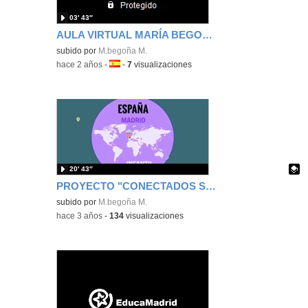
03′ 43″
AULA VIRTUAL MARÍA BEGOÑA MARTÍN
subido por
M.begoña M.
-
hace 2 años
-
Idioma:
-
7
visualizaciones
20′ 43″
PROYECTO "CONECTADOS SIN FRONTERAS"
Contenido educativo.
subido por
M.begoña M.
-
hace 3 años
-
134
visualizaciones