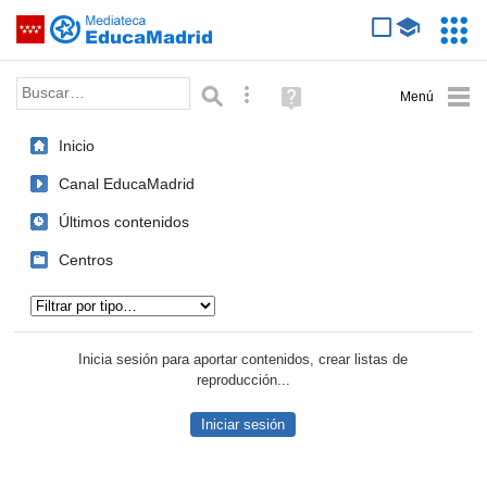
Mediateca de EducaMadrid
Saltar navegación
Servic
Educa
Palabra o frase:
Búsqueda avanzada
Ayuda
(en
ventana
Inicio
nueva)
Canal EducaMadrid
Últimos contenidos
Centros
Tipo de contenido:
Inicia sesión para aportar contenidos, crear listas de
reproducción...
Iniciar sesión