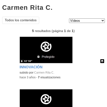
Carmen Rita C.
vídeos
Tipo de contenido:
Todos los contenidos
5
resultados (página
1
de
1
)
02′ 58″
INNOVACIÓN
Contenido educativo.
subido por
Carmen Rita C.
-
hace 3 años
-
7
visualizaciones