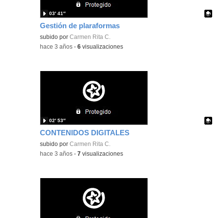
03′ 41″
Gestión de plaraformas
Contenido educativo.
subido por
Carmen Rita C.
-
hace 3 años
-
6
visualizaciones
02′ 53″
CONTENIDOS DIGITALES
Contenido educativo.
subido por
Carmen Rita C.
-
hace 3 años
-
7
visualizaciones