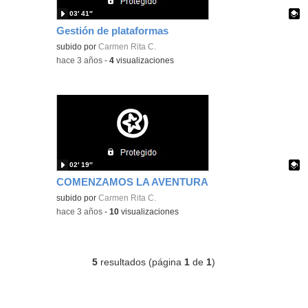
03′ 41″
Gestión de plataformas
Contenido educativo.
subido por
Carmen Rita C.
-
hace 3 años
-
4
visualizaciones
02′ 19″
COMENZAMOS LA AVENTURA
Contenido educativo.
subido por
Carmen Rita C.
-
hace 3 años
-
10
visualizaciones
5
resultados (página
1
de
1
)