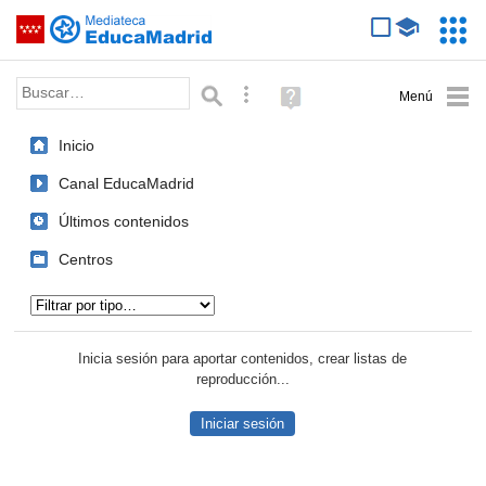
Mediateca de EducaMadrid
Saltar navegación
Servic
Educa
Palabra o frase:
Búsqueda avanzada
Ayuda
(en
ventana
Inicio
nueva)
Canal EducaMadrid
Últimos contenidos
Centros
Tipo de contenido:
Inicia sesión para aportar contenidos, crear listas de
reproducción...
Iniciar sesión