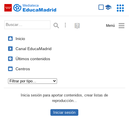
Mediateca de EducaMadrid
Saltar navegación
Servic
Educa
Palabra o frase:
Búsqueda avanzada
Ayuda
(en
ventana
Inicio
nueva)
Canal EducaMadrid
Últimos contenidos
Centros
Tipo de contenido:
Inicia sesión para aportar contenidos, crear listas de
reproducción...
Iniciar sesión