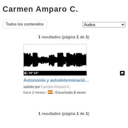
Carmen Amparo C.
audios
Tipo de contenido:
Todos los contenidos
1
resultados (página
1
de
1
)
09′ 34″
Autonomía y autodeterminación en el autocuidado
Contenido educativo.
subido por
Carmen Amparo C.
-
hace 2 meses
-
Idioma:
-
Escuchado
2
veces
1
resultados (página
1
de
1
)