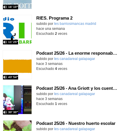
16′ 10″
RIES. Programa 2
Contenido educativo.
subido por
Ies barriosimancas madrid
-
hace una semana
Escuchado
2
veces
11′ 25″
Podcast 25/26 - La enorme responsabilidad de ser juez
subido por
Ies canadareal galapagar
-
hace 3 semanas
Escuchado
4
veces
43′ 54″
Podcast 25/26 - Ana Griott y los cuentos de las voces olvidadas
subido por
Ies canadareal galapagar
-
hace 3 semanas
Escuchado
1
veces
30′ 30″
Podcast 25/26 - Nuestro huerto escolar
subido por
Ies canadareal galapagar
-