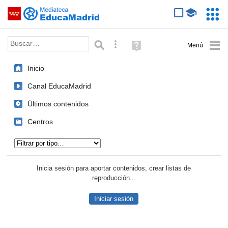
Mediateca de EducaMadrid
Saltar navegación
Servic
Educa
Palabra o frase:
Búsqueda avanzada
Ayuda
(en
ventana
Inicio
nueva)
Canal EducaMadrid
Últimos contenidos
Centros
Tipo de contenido:
Inicia sesión para aportar contenidos, crear listas de
reproducción...
Iniciar sesión