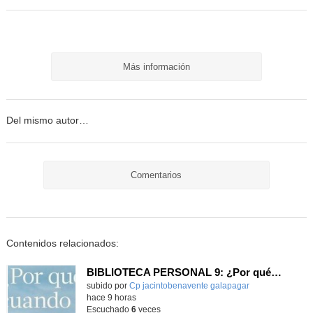
Más información
Del mismo autor…
Comentarios
Contenidos relacionados:
BIBLIOTECA PERSONAL 9: ¿Por qué ser feliz cuando puedes ser normal?
Contenido educativo.
subido por
Cp jacintobenavente galapagar
-
hace 9 horas
Escuchado
6
veces