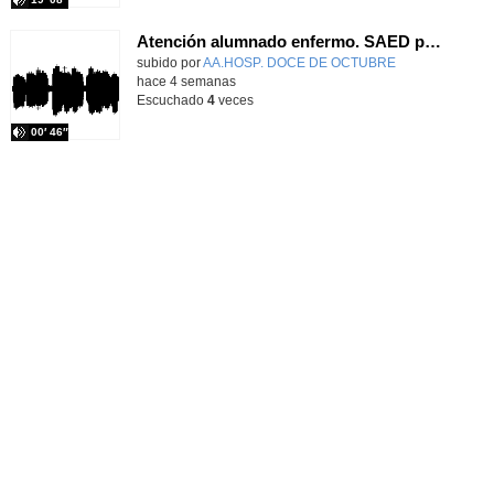
Atención alumnado enfermo. SAED primaria. José Nesh-Nash García
Contenido educativo.
subido por
AA.HOSP. DOCE DE OCTUBRE
-
hace 4 semanas
Escuchado
4
veces
00′ 46″