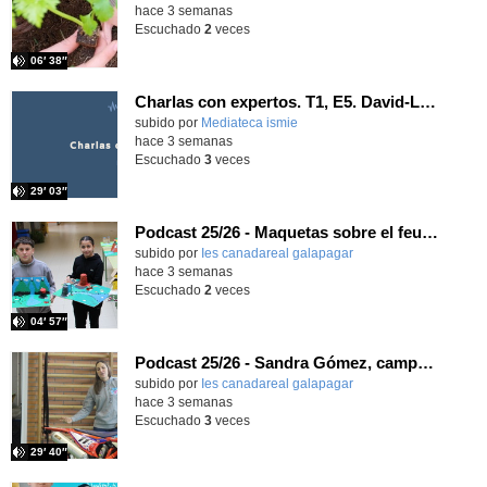
hace 3 semanas
Escuchado
2
veces
06′ 38″
Charlas con expertos. T1, E5. David-Li Ilundáin Reviriego
subido por
Mediateca ismie
-
hace 3 semanas
Escuchado
3
veces
29′ 03″
Podcast 25/26 - Maquetas sobre el feudalismo
subido por
Ies canadareal galapagar
-
hace 3 semanas
Escuchado
2
veces
04′ 57″
Podcast 25/26 - Sandra Gómez, campeona de Enduro
subido por
Ies canadareal galapagar
-
hace 3 semanas
Escuchado
3
veces
29′ 40″