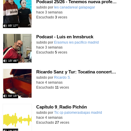
Podcast 25/26 - Tenemos nueva profesora de Griego ¿Conoces a María Eugenia?
subido por
Ies canadareal galapagar
-
hace 3 semanas
Escuchado
3
veces
05′ 17″
Podcast - Luis en Innsbruck
subido por
Erasmus ies pacifico madrid
-
hace 3 semanas
Escuchado
5
veces
15′ 46″
Ricardo Sanz y Tur: Tocatina concertante al aire español
subido por
Ricardo S.
-
hace 4 semanas
Escuchado
11
veces
04′ 15″
Capítulo 9_Radio Pichón
Contenido educativo.
subido por
Tic cp palomerasbajas madrid
-
hace 4 semanas
Escuchado
27
veces
19′ 08″