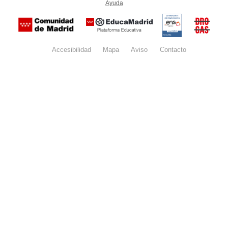
Ayuda
(en ventana nueva)
Certificación
Buzón
de
anónim
conformidad
del Pla
con el
Regiona
Esquema
contra l
Nacional de
Accesibilidad
Mapa
web
Aviso
legal
Contacto
Drogas 
Seguridad
la
(categoría
Comunid
MEDIA). El
de Madr
documento
se abrirá en
ventana
nueva.