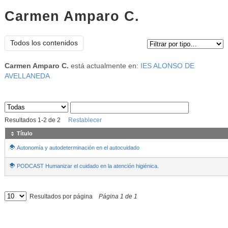
Carmen Amparo C.
Tipo de contenido:
Todos los contenidos
Carmen Amparo C.
está actualmente en:
IES ALONSO DE
AVELLANEDA
Sus archivos
:
Resultados
1
-
2
de
2
Restablecer
Título
Autonomía y autodeterminación en el autocuidado
PODCAST Humanizar el cuidado en la atención higiénica.
Resultados por página
Página
1
de
1