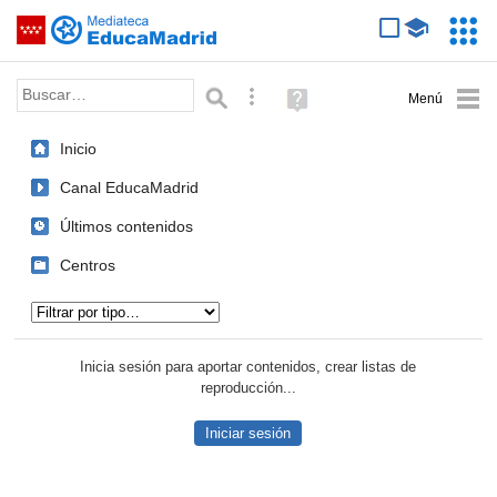
Mediateca de EducaMadrid
Saltar navegación
Servic
Educa
Palabra o frase:
Búsqueda avanzada
Ayuda
(en
ventana
Inicio
nueva)
Canal EducaMadrid
Últimos contenidos
Centros
Tipo de contenido:
Inicia sesión para aportar contenidos, crear listas de
reproducción...
Iniciar sesión