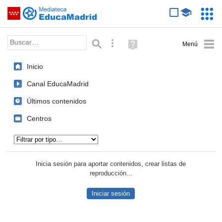
Mediateca de EducaMadrid
Saltar navegación
Servic
Educa
Palabra o frase:
Búsqueda avanzada
Ayuda
(en
ventana
Inicio
nueva)
Canal EducaMadrid
Últimos contenidos
Centros
Tipo de contenido:
Inicia sesión para aportar contenidos, crear listas de
reproducción...
Iniciar sesión