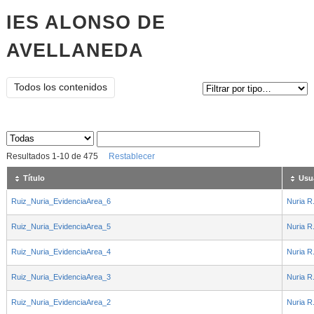
IES ALONSO DE
AVELLANEDA
Tipo de contenido:
Todos los contenidos
Sus archivos
:
Resultados
1
-
10
de
475
Restablecer
Título
Usu
Ruiz_Nuria_EvidenciaArea_6
Nuria R
Ruiz_Nuria_EvidenciaArea_5
Nuria R
Ruiz_Nuria_EvidenciaArea_4
Nuria R
Ruiz_Nuria_EvidenciaArea_3
Nuria R
Ruiz_Nuria_EvidenciaArea_2
Nuria R