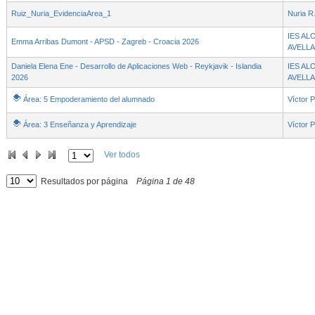
Ruiz_Nuria_EvidenciaArea_1
Nuria R
IES AL
Emma Arribas Dumont - APSD - Zagreb - Croacia 2026
AVELL
Daniela Elena Ene - Desarrollo de Aplicaciones Web - Reykjavik - Islandia
IES AL
2026
AVELL
Área: 5 Empoderamiento del alumnado
Víctor P
Área: 3 Enseñanza y Aprendizaje
Víctor P
Ver todos
Resultados por página
Página
1
de
48