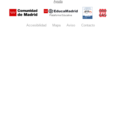
Ayuda
(en ventana nueva)
Certificación
Buzón
de
anónim
conformidad
del Pla
con el
Regiona
Esquema
contra l
Nacional de
Accesibilidad
Mapa
web
Aviso
legal
Contacto
Drogas 
Seguridad
la
(categoría
Comunid
MEDIA). El
de Madr
documento
se abrirá en
ventana
nueva.