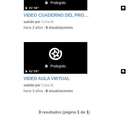
01′ 56″
VIDEO CUADERNO DEL PROFESOR
Contenido educativo.
subido por
Celia M.
-
hace 3 años
-
5
visualizaciones
01′ 55″
VIDEO AULA VIRTUAL
Contenido educativo.
subido por
Celia M.
-
hace 3 años
-
8
visualizaciones
3
resultados (página
1
de
1
)