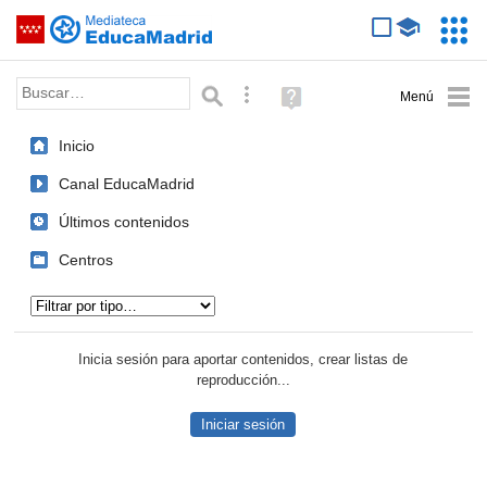
Mediateca de EducaMadrid
Saltar navegación
Servic
Educa
Palabra o frase:
Búsqueda avanzada
Ayuda
(en
ventana
Inicio
nueva)
Canal EducaMadrid
Últimos contenidos
Centros
Tipo de contenido:
Inicia sesión para aportar contenidos, crear listas de
reproducción...
Iniciar sesión