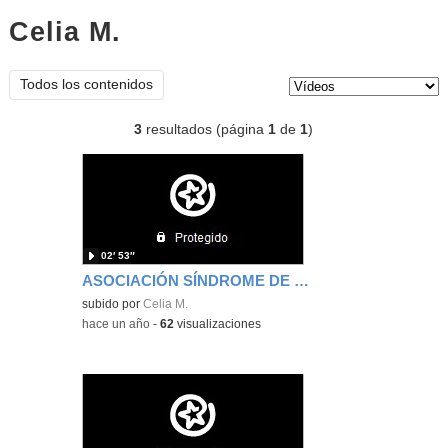
Celia M.
vídeos
Tipo de contenido:
Todos los contenidos
3
resultados (página
1
de
1
)
02′ 53″
ASOCIACIÓN SÍNDROME DE RETT
subido por
Celia M.
-
hace un año
-
62
visualizaciones