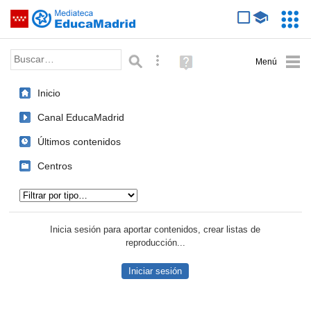
Mediateca de EducaMadrid
Saltar navegación
Servic
Educa
Palabra o frase:
Búsqueda avanzada
Ayuda
(en
ventana
Inicio
nueva)
Canal EducaMadrid
Últimos contenidos
Centros
Tipo de contenido:
Inicia sesión para aportar contenidos, crear listas de
reproducción...
Iniciar sesión