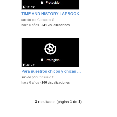
11′ 09″
TIME AND HISTORY LAPBOOK
subido por
Consuelo G.
-
hace 6 años
-
241
visualizaciones
21′ 03″
Para nuestros chicos y chicas de 3º - CEIP PABLO PICASSO MADRID
subido por
Consuelo G.
-
hace 6 años
-
166
visualizaciones
3
resultados (página
1
de
1
)