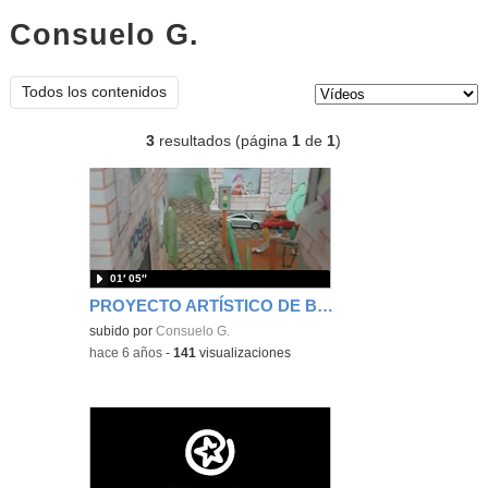
Consuelo G.
vídeos
Tipo de contenido:
Todos los contenidos
3
resultados (página
1
de
1
)
01′ 05″
PROYECTO ARTÍSTICO DE BENJA DURANTE EL CONFINAMIENTO
subido por
Consuelo G.
-
hace 6 años
-
141
visualizaciones