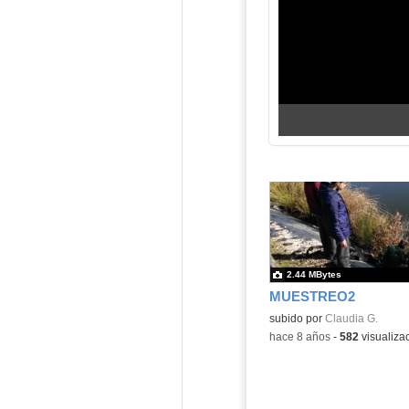
2.44 MBytes
MUESTREO2
subido por
Claudia G.
-
hace 8 años
-
582
visualiza