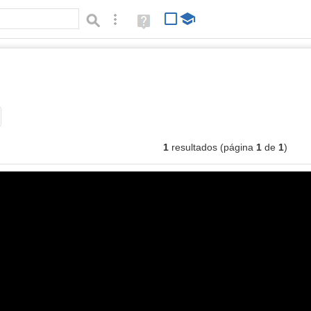
Búsqueda avanzada
Ayuda
(en
ventana
nueva)
imágenes
Tipo de contenido:
1
resultados (página
1
de
1
)