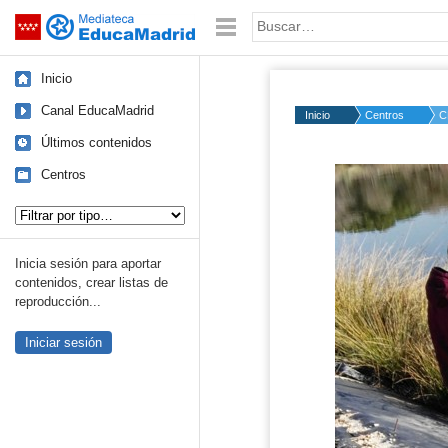
Mediateca de EducaMadrid
Saltar navegación
Palabra o frase:
Inicio
Canal EducaMadrid
Inicio
Centros
C
Últimos contenidos
Centros
Tipo de contenido:
Inicia sesión para aportar
contenidos, crear listas de
reproducción...
Iniciar sesión