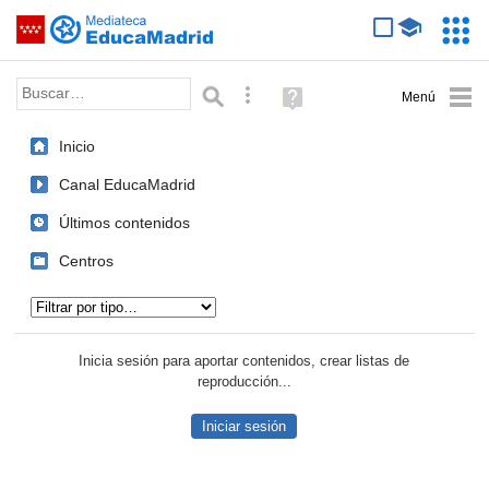
Mediateca de EducaMadrid
Saltar navegación
Servic
Educa
Palabra o frase:
Búsqueda avanzada
Ayuda
(en
ventana
Inicio
nueva)
Canal EducaMadrid
Últimos contenidos
Centros
Tipo de contenido:
Inicia sesión para aportar contenidos, crear listas de
reproducción...
Iniciar sesión