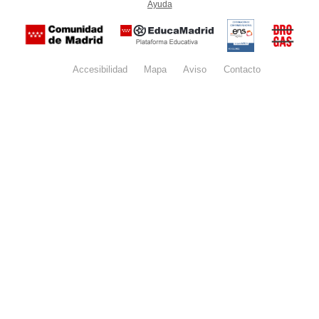
Ayuda
(en ventana nueva)
Certificación
Buzón
de
anónim
conformidad
del Pla
con el
Regiona
Esquema
contra l
Nacional de
Accesibilidad
Mapa
web
Aviso
legal
Contacto
Drogas 
Seguridad
la
(categoría
Comunid
MEDIA). El
de Madr
documento
se abrirá en
ventana
nueva.