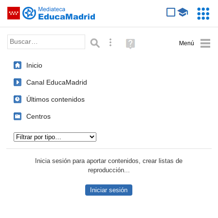
Mediateca de EducaMadrid
Saltar navegación
Servic
Educa
Palabra o frase:
Búsqueda avanzada
Ayuda
(en
ventana
Inicio
nueva)
Canal EducaMadrid
Últimos contenidos
Centros
Tipo de contenido:
Inicia sesión para aportar contenidos, crear listas de
reproducción...
Iniciar sesión