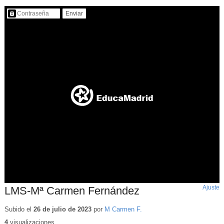
Contenido protegido…
Ajuste
d
LMS-Mª Carmen Fernández
p
Subido el
26 de julio de 2023
por
M Carmen F.
4
visualizaciones