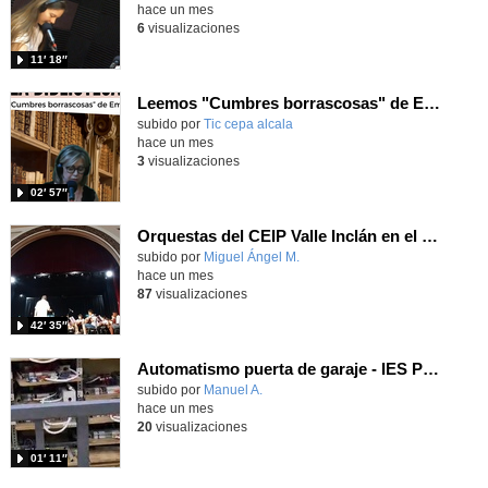
hace un mes
6
visualizaciones
11′ 18″
Leemos "Cumbres borrascosas" de Emily Brontë
subido por
Tic cepa alcala
-
hace un mes
3
visualizaciones
02′ 57″
Orquestas del CEIP Valle Inclán en el IES Ramiro de Maeztu
Contenido educativo.
subido por
Miguel Ángel M.
-
hace un mes
87
visualizaciones
42′ 35″
Automatismo puerta de garaje - IES Pacifico
Contenido educativo.
subido por
Manuel A.
-
hace un mes
20
visualizaciones
01′ 11″