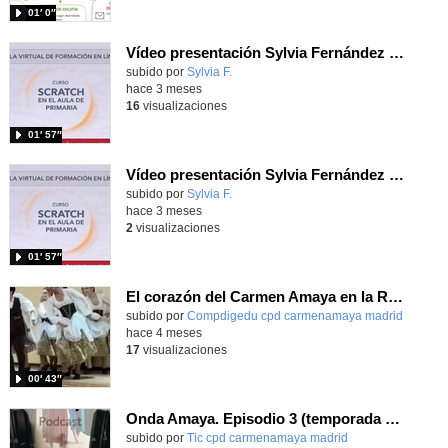
01′ 0″
Vídeo presentación Sylvia Fernández Cardador Actividad 1.1
subido por
Sylvia F.
-
hace 3 meses
16
visualizaciones
01′ 57″
Vídeo presentación Sylvia Fernández Cardador Actividad 1.1.
subido por
Sylvia F.
-
hace 3 meses
2
visualizaciones
01′ 57″
El corazón del Carmen Amaya en la Residencia Montserrat
subido por
Compdigedu cpd carmenamaya madrid
-
hace 4 meses
17
visualizaciones
00′ 43″
Onda Amaya. Episodio 3 (temporada 2): "Amalgama XV. La danza y la música"
Contenido educativo.
subido por
Tic cpd carmenamaya madrid
-