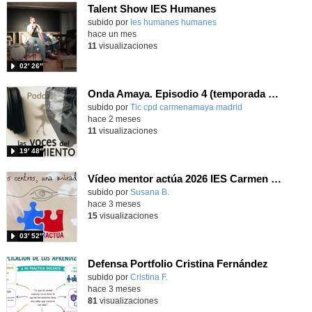
Talent Show IES Humanes
subido por
Ies humanes humanes
-
hace un mes
11
visualizaciones
02′ 26″
Onda Amaya. Episodio 4 (temporada 2): "La Capitana"
Contenido educativo.
subido por
Tic cpd carmenamaya madrid
-
hace 2 meses
11
visualizaciones
19′ 48″
Vídeo mentor actúa 2026 IES Carmen Conde y Margarita Salas
Contenido educativo.
subido por
Susana B.
-
hace 3 meses
15
visualizaciones
03′ 52″
Defensa Portfolio Cristina Fernández
subido por
Cristina F.
-
hace 3 meses
81
visualizaciones