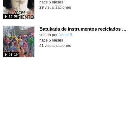
hace 5 meses
29
visualizaciones
15′ 58″
Batukada de instrumentos reciclados 2026 (4ª parte). Carnaval en el Ceip Gonzalo Fernández de Córdoba.
Contenido educativo.
subido por
Jaime B.
-
hace 6 meses
41
visualizaciones
03′ 10″