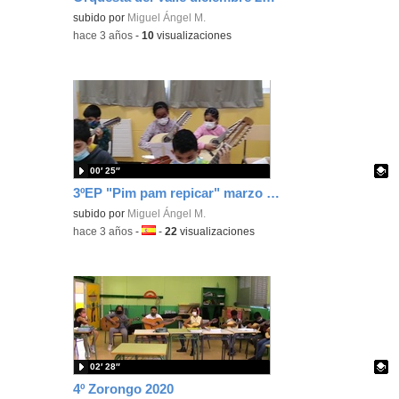
Contenido educativo.
subido por
Miguel Ángel M.
-
hace 3 años
-
10
visualizaciones
00′ 25″
3ºEP "Pim pam repicar" marzo 2022
Contenido educativo.
subido por
Miguel Ángel M.
-
hace 3 años
-
Idioma:
-
22
visualizaciones
02′ 28″
4º Zorongo 2020