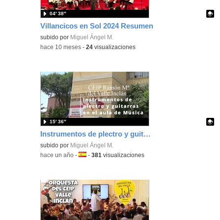
04′ 38″
Villancicos en Sol 2024 Resumen
Contenido educativo.
subido por
Miguel Ángel M.
-
hace 10 meses
-
24
visualizaciones
15′ 36″
Instrumentos de plectro y guitarra en Educación Primaria
Contenido educativo.
subido por
Miguel Ángel M.
-
hace un año
-
Idioma:
-
381
visualizaciones