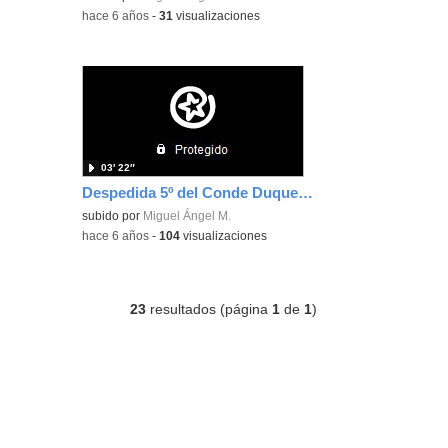
-
hace 6 años
-
31
visualizaciones
03′ 22″
Despedida 5º del Conde Duque de Olivares
subido por
Miguel Ángel M.
-
hace 6 años
-
104
visualizaciones
23
resultados (página
1
de
1
)