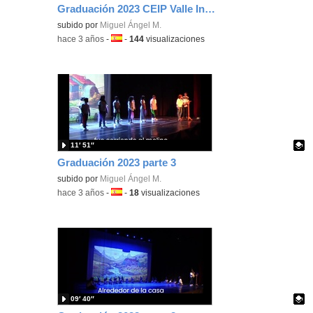
Graduación 2023 CEIP Valle Inclán (COMPLETA)
Contenido educativo.
subido por
Miguel Ángel M.
-
hace 3 años
-
Idioma:
-
144
visualizaciones
11′ 51″
Graduación 2023 parte 3
Contenido educativo.
subido por
Miguel Ángel M.
-
hace 3 años
-
Idioma:
-
18
visualizaciones
09′ 40″