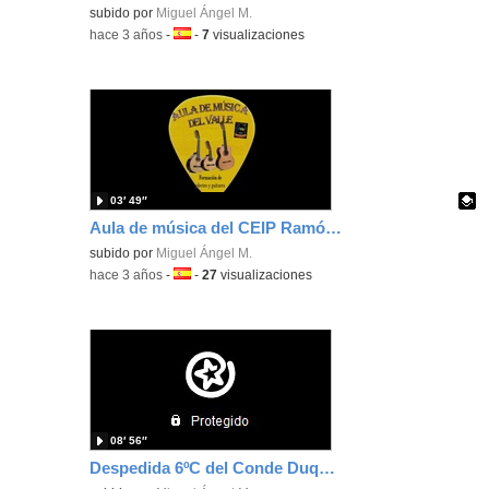
Contenido educativo.
subido por
Miguel Ángel M.
-
hace 3 años
-
Idioma:
-
7
visualizaciones
03′ 49″
Aula de música del CEIP Ramón María del Valle Inclán (Madrid)
Contenido educativo.
subido por
Miguel Ángel M.
-
hace 3 años
-
Idioma:
-
27
visualizaciones
08′ 56″
Despedida 6ºC del Conde Duque de Olivares