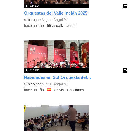
02′ 21″
Orquestas del Valle Inclán 2025
Contenido educativo.
subido por
Miguel Ángel M.
-
hace un año
-
66
visualizaciones
21′ 09″
Navidades en Sol Orquesta del Valle
Contenido educativo.
subido por
Miguel Ángel M.
-
hace un año
-
Idioma:
-
83
visualizaciones