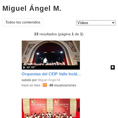
Miguel Ángel M.
vídeos
Tipo de contenido:
Todos los contenidos
23
resultados (página
1
de
1
)
42′ 35″
Orquestas del CEIP Valle Inclán en el IES Ramiro de Maeztu
Contenido educativo.
subido por
Miguel Ángel M.
-
hace un mes
-
Idioma:
-
88
visualizaciones