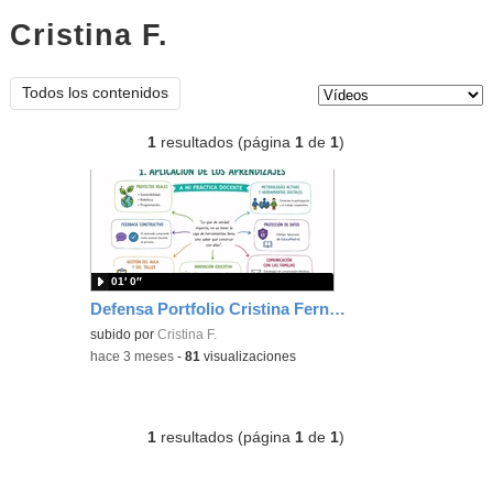
Cristina F.
vídeos
Tipo de contenido:
Todos los contenidos
1
resultados (página
1
de
1
)
01′ 0″
Defensa Portfolio Cristina Fernández
subido por
Cristina F.
-
hace 3 meses
-
81
visualizaciones
1
resultados (página
1
de
1
)