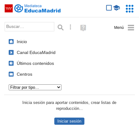
Mediateca de EducaMadrid
Saltar navegación
Servic
Educa
Palabra o frase:
Búsqueda avanzada
Ayuda
(en
ventana
Inicio
nueva)
Canal EducaMadrid
Últimos contenidos
Centros
Tipo de contenido:
Inicia sesión para aportar contenidos, crear listas de
reproducción...
Iniciar sesión