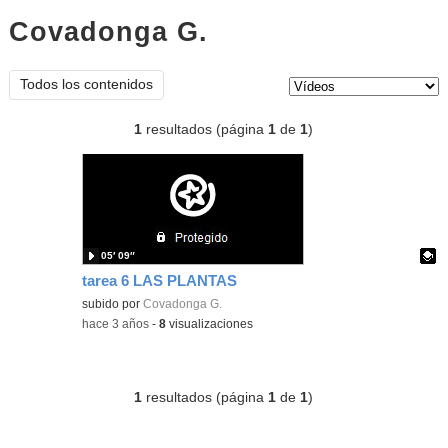
Covadonga G.
vídeos
Tipo de contenido:
Todos los contenidos
1
resultados (página
1
de
1
)
05′ 09″
tarea 6 LAS PLANTAS
Contenido educativo.
subido por
Covadonga G.
-
hace 3 años
-
8
visualizaciones
1
resultados (página
1
de
1
)