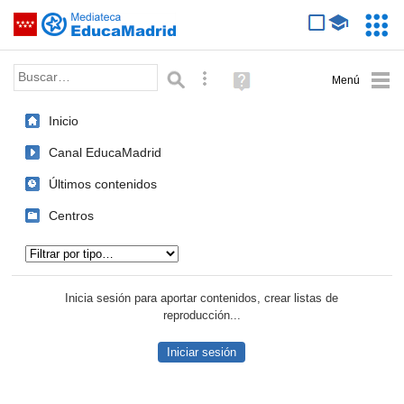
Mediateca de EducaMadrid
Saltar navegación
Servic
Educa
Palabra o frase:
Búsqueda avanzada
Ayuda
(en
ventana
Inicio
nueva)
Canal EducaMadrid
Últimos contenidos
Centros
Tipo de contenido:
Inicia sesión para aportar contenidos, crear listas de
reproducción...
Iniciar sesión