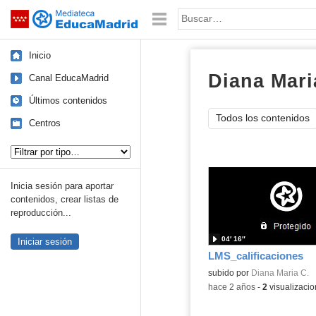
Mediateca de EducaMadrid
Saltar navegación
Palabra o frase:
Inicio
Diana Mari
Canal EducaMadrid
Últimos contenidos
Todos los contenidos
Centros
Tipo de contenido:
Inicia sesión para aportar
contenidos, crear listas de
reproducción...
04′ 16″
Iniciar sesión
LMS_calificaciones
subido por
Diana Maria C.
-
hace 2 años
-
2
visualizaci