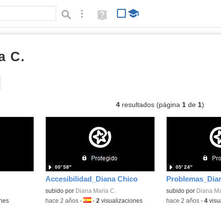
Búsqueda avanzada
Ayuda
(en
ventana
nueva)
a C.
vídeos
Tipo de contenido:
4
resultados (página
1
de
1
)
00′ 58″
05′ 24″
Accesibilidad_Diana Chico
Problemas_Dia
subido por
Diana Maria C.
subido por
Diana Ma
ones
-
hace 2 años
-
Idioma:
-
2
visualizaciones
-
hace 2 años
-
4
visu