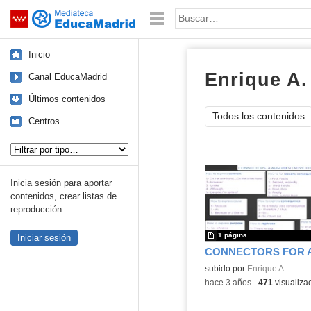
Mediateca de EducaMadrid
Saltar navegación
Palabra o frase:
Inicio
Enrique A.
Canal EducaMadrid
Últimos contenidos
Todos los contenidos
Centros
Tipo de contenido:
Inicia sesión para aportar
contenidos, crear listas de
reproducción...
1 página
Iniciar sesión
Contenido educativo.
subido por
Enrique A.
-
hace 3 años
-
471
visualiza