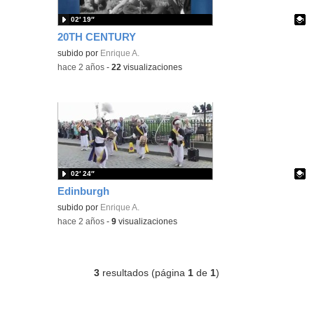
02′ 19″
20TH CENTURY
Contenido educativo.
subido por
Enrique A.
-
hace 2 años
-
22
visualizaciones
02′ 24″
Edinburgh
Contenido educativo.
subido por
Enrique A.
-
hace 2 años
-
9
visualizaciones
3
resultados (página
1
de
1
)