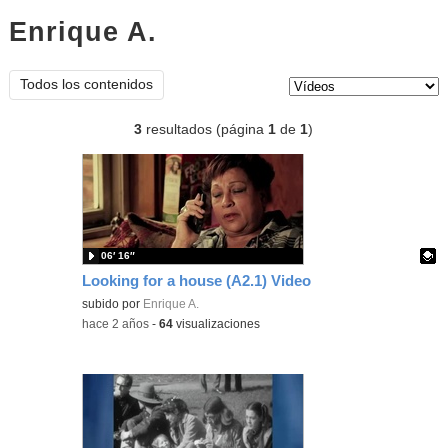
Enrique A.
vídeos
Tipo de contenido:
Todos los contenidos
3
resultados (página
1
de
1
)
06′ 16″
Looking for a house (A2.1) Video
Contenido educativo.
subido por
Enrique A.
-
hace 2 años
-
64
visualizaciones