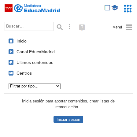
Mediateca de EducaMadrid
Saltar navegación
Servic
Educa
Palabra o frase:
Búsqueda avanzada
Ayuda
(en
ventana
Inicio
nueva)
Canal EducaMadrid
Últimos contenidos
Centros
Tipo de contenido:
Inicia sesión para aportar contenidos, crear listas de
reproducción...
Iniciar sesión