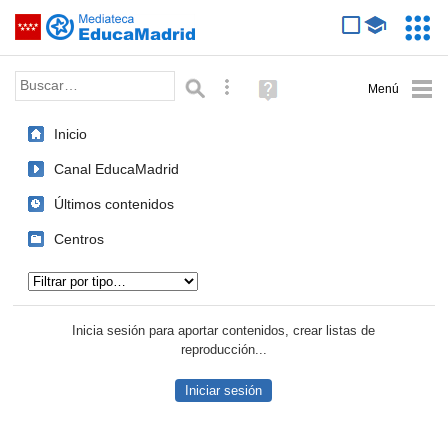
Mediateca de EducaMadrid
Saltar navegación
Servic
Educa
Palabra o frase:
Búsqueda avanzada
Ayuda
(en
ventana
Inicio
nueva)
Canal EducaMadrid
Últimos contenidos
Centros
Tipo de contenido:
Inicia sesión para aportar contenidos, crear listas de
reproducción...
Iniciar sesión