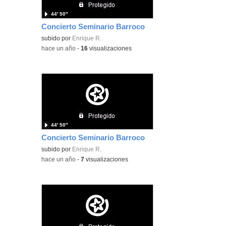
44′ 50″
Concierto Seminario Barroco
subido por
Enrique R.
-
hace un año
-
16
visualizaciones
44′ 50″
Concierto Seminario Barroco
subido por
Enrique R.
-
hace un año
-
7
visualizaciones