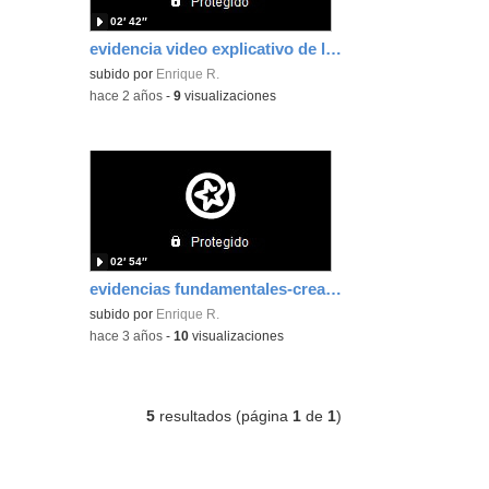
02′ 42″
evidencia video explicativo de la secuencia didáctica-Enrique Rivas
subido por
Enrique R.
-
hace 2 años
-
9
visualizaciones
02′ 54″
evidencias fundamentales-creación de video-tutorial
subido por
Enrique R.
-
hace 3 años
-
10
visualizaciones
5
resultados (página
1
de
1
)