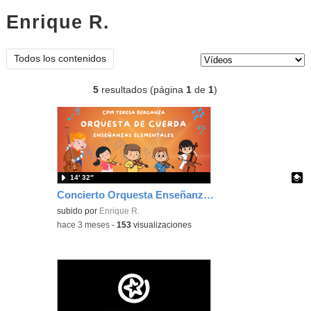
Enrique R.
vídeos
Tipo de contenido:
Todos los contenidos
5
resultados (página
1
de
1
)
14′ 32″
Concierto Orquesta Enseñanzas Elementales CPM "Teresa Berganza"
Contenido educativo.
subido por
Enrique R.
-
hace 3 meses
-
153
visualizaciones