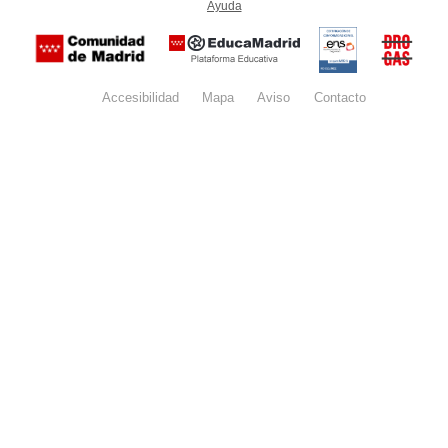
Ayuda
(en ventana nueva)
Certificación
Buzón
de
anónim
conformidad
del Pla
con el
Regiona
Esquema
contra l
Nacional de
Accesibilidad
Mapa
web
Aviso
legal
Contacto
Drogas 
Seguridad
la
(categoría
Comunid
MEDIA). El
de Madr
documento
se abrirá en
ventana
nueva.