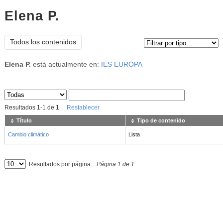
Elena P.
Tipo de contenido:
Todos los contenidos
Elena P.
está actualmente en:
IES EUROPA
Sus archivos
:
Resultados
1
-
1
de
1
Restablecer
Título
Tipo de contenido
Cambio climático
Lista
Resultados por página
Página
1
de
1