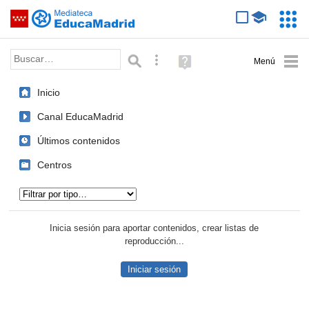
Mediateca de EducaMadrid
Saltar navegación
Servic
Educa
Palabra o frase:
Búsqueda avanzada
Ayuda
(en
ventana
Inicio
nueva)
Canal EducaMadrid
Últimos contenidos
Centros
Tipo de contenido:
Inicia sesión para aportar contenidos, crear listas de
reproducción...
Iniciar sesión