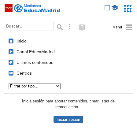
Mediateca de EducaMadrid
Saltar navegación
Servic
Educa
Palabra o frase:
Búsqueda avanzada
Ayuda
(en
ventana
Inicio
nueva)
Canal EducaMadrid
Últimos contenidos
Centros
Tipo de contenido:
Inicia sesión para aportar contenidos, crear listas de
reproducción...
Iniciar sesión