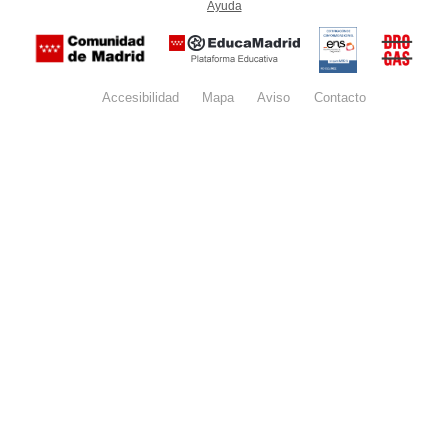
Ayuda
(en ventana nueva)
Certificación
Buzón
de
anónim
conformidad
del Pla
con el
Regiona
Esquema
contra l
Nacional de
Accesibilidad
Mapa
web
Aviso
legal
Contacto
Drogas 
Seguridad
la
(categoría
Comunid
MEDIA). El
de Madr
documento
se abrirá en
ventana
nueva.