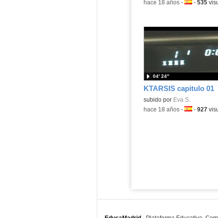
-
hace 18 años
-
Idioma:
-
535
vis
04′ 24″
KTARSIS capitulo 01
subido por
Eva S.
-
hace 18 años
-
Idioma:
-
927
vis