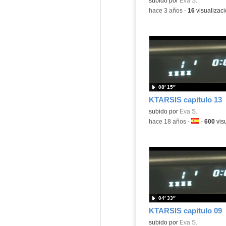
Contenido educativo.
subido por
Eva S.
-
hace 3 años
-
16
visualizac
08′ 15″
KTARSIS capitulo 13
subido por
Eva S.
-
hace 18 años
-
Idioma:
-
600
vis
04′ 33″
KTARSIS capitulo 09
subido por
Eva S.