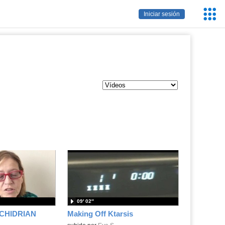
Servic
Iniciar sesión
Educa
09′ 02″
CHIDRIAN
Making Off Ktarsis