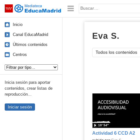
Mediateca de EducaMadrid
Saltar navegación
Palabra o frase:
Inicio
Eva S.
víde
Canal EducaMadrid
Últimos contenidos
Todos los contenidos
Centros
Tipo de contenido:
Inicia sesión para aportar
contenidos, crear listas de
reproducción...
Iniciar sesión
10′ 54″
Actividad 6 CCD A2