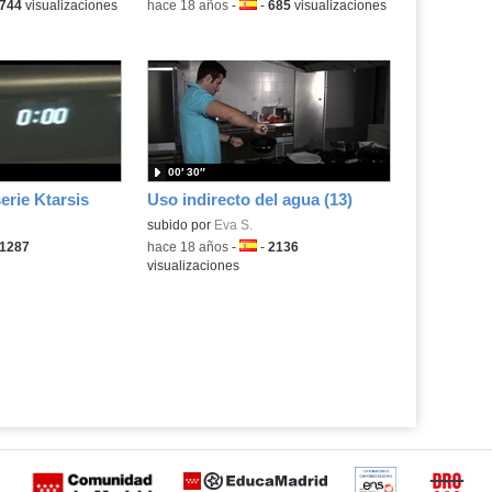
ma:
744
visualizaciones
-
hace 18 años
-
Idioma:
-
685
visualizaciones
00′ 30″
erie Ktarsis
Uso indirecto del agua (13)
subido por
Eva S.
ma:
1287
-
hace 18 años
-
Idioma:
-
2136
visualizaciones