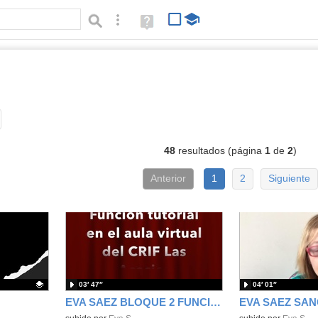
Búsqueda avanzada
Ayuda
(en
ventana
nueva)
os
Tipo de contenido:
48
resultados (página
1
de
2
)
Anterior
1
2
Siguiente
03′ 47″
04′ 01″
EVA SAEZ BLOQUE 2 FUNCION TUTORIAL
EVA SAEZ SAN