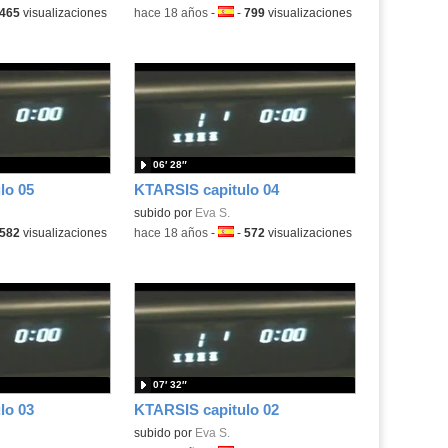
ma:
465
visualizaciones
-
hace 18 años
-
Idioma:
-
799
visualizaciones
06′ 28″
lo 05
KTARSIS capitulo 04
subido por
Eva S.
ma:
582
visualizaciones
-
hace 18 años
-
Idioma:
-
572
visualizaciones
07′ 32″
lo 03
KTARSIS capitulo 02
subido por
Eva S.