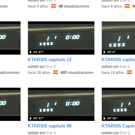
subido por
Eva S.
subido por
Eva S.
iones
-
hace 9 años
-
Idioma:
-
48
visualizaciones
-
hace 9 años
-
Idiom
-
9
04′ 47″
09′ 0″
KTARSIS capitulo 12
KTARSIS capitu
subido por
Eva S.
subido por
Eva S.
ualizaciones
-
hace 18 años
-
Idioma:
-
607
visualizaciones
-
hace 18 años
-
Idio
-
05′ 57″
09′ 45″
KTARSIS capitulo 08
KTARSIS Capitu
subido por
Eva S.
subido por
Eva S.