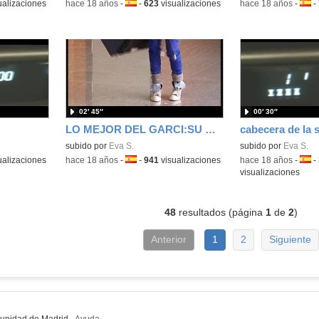
ualizaciones
-
hace 18 años
-
Idioma:
-
623
visualizaciones
-
hace 18 años
-
Idio
-
02′ 45″
00′ 30″
LO MEJOR DEL GARCI:SU GENTE
cabecera de la s
subido por
Eva S.
subido por
Eva S.
ualizaciones
-
hace 18 años
-
Idioma:
-
941
visualizaciones
-
hace 18 años
-
Idio
-
visualizaciones
48
resultados (página
1
de
2
)
Anterior
1
2
Siguiente