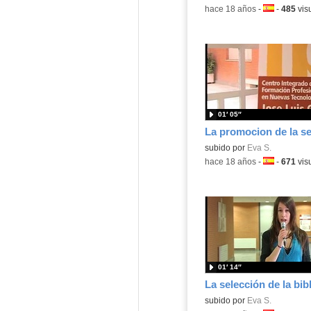
-
hace 18 años
-
Idioma:
-
485
vis
01′ 05″
subido por
Eva S.
-
hace 18 años
-
Idioma:
-
671
vis
01′ 14″
subido por
Eva S.