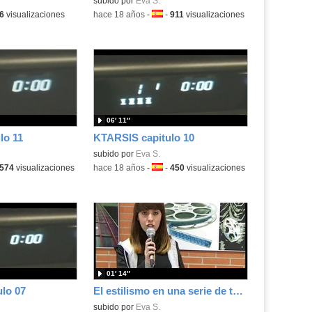
subido por
Eva S.
a:
6
visualizaciones
-
hace 18 años
-
Idioma:
-
911
visualizaciones
06′ 11″
lo 11
KTARSIS capitulo 10
subido por
Eva S.
ma:
574
visualizaciones
-
hace 18 años
-
Idioma:
-
450
visualizaciones
01′ 14″
lo 07
El estilismo en una serie de television
subido por
Eva S.