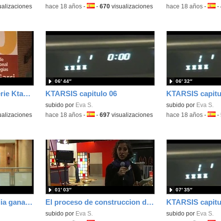
ualizaciones
-
hace 18 años
-
Idioma:
-
670
visualizaciones
-
hace 18 años
-
Idio
-
06′ 44″
06′ 32″
La promocion de la serie Ktarsis a través de la web 2.0.
KTARSIS capitulo 06
KTARSIS capitu
subido por
Eva S.
subido por
Eva S.
ualizaciones
-
hace 18 años
-
Idioma:
-
697
visualizaciones
-
hace 18 años
-
Idio
-
01′ 03″
07′ 35″
La selección de la biblia ganadora
El proceso de construccion de los decorados de Ktarsis
KTARSIS capitu
subido por
Eva S.
subido por
Eva S.