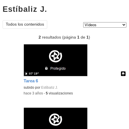
Estíbaliz J.
vídeos
Tipo de contenido:
Todos los contenidos
2
resultados (página
1
de
1
)
07′ 19″
Tarea 6
Contenido educativo.
subido por
Estíbaliz J.
-
hace 3 años
-
5
visualizaciones