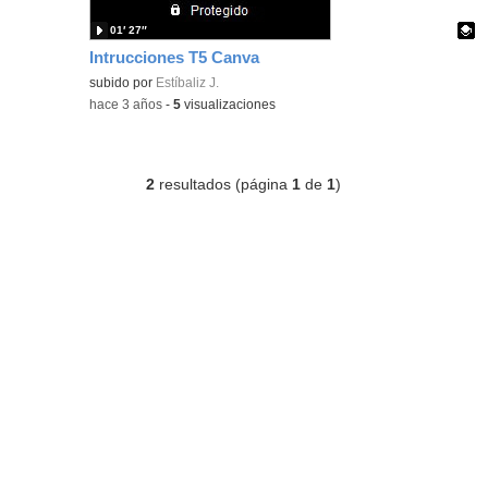
01′ 27″
Intrucciones T5 Canva
Contenido educativo.
subido por
Estíbaliz J.
-
hace 3 años
-
5
visualizaciones
2
resultados (página
1
de
1
)