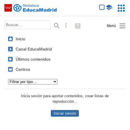
Mediateca de EducaMadrid
Saltar navegación
Servic
Educa
Palabra o frase:
Búsqueda avanzada
Ayuda
(en
ventana
Inicio
nueva)
Canal EducaMadrid
Últimos contenidos
Centros
Tipo de contenido:
Inicia sesión para aportar contenidos, crear listas de
reproducción...
Iniciar sesión