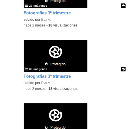
27 imágenes
Fotografías 3º trimestre
Contenido educativo.
subido por
Eva A.
-
hace 2 meses
-
18
visualizaciones
36 imágenes
Fotografías 3º trimestre
Contenido educativo.
subido por
Eva A.
-
hace 2 meses
-
18
visualizaciones