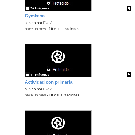
50 imágenes
Gymkana
Contenido educativo.
subido por
Eva A.
-
hace un mes
-
10
visualizaciones
47 imágenes
Actividad con primaria
Contenido educativo.
subido por
Eva A.
-
hace un mes
-
18
visualizaciones