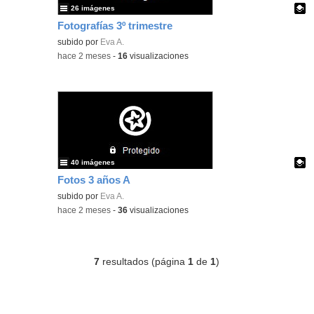
26 imágenes
Fotografías 3º trimestre
Contenido educativo.
subido por
Eva A.
-
hace 2 meses
-
16
visualizaciones
40 imágenes
Fotos 3 años A
Contenido educativo.
subido por
Eva A.
-
hace 2 meses
-
36
visualizaciones
7
resultados (página
1
de
1
)