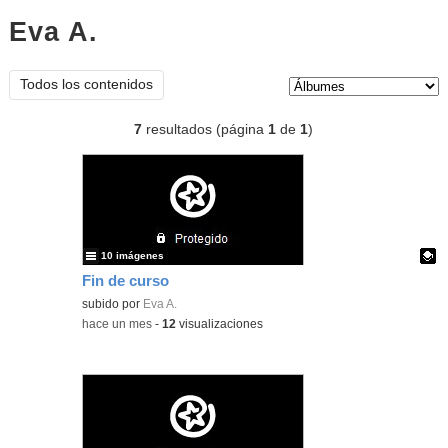
Eva A.
Álbumes
Tipo de contenido:
Todos los contenidos
7
resultados (página
1
de
1
)
10 imágenes
Fin de curso
Contenido educativo.
subido por
Eva A.
-
hace un mes
-
12
visualizaciones