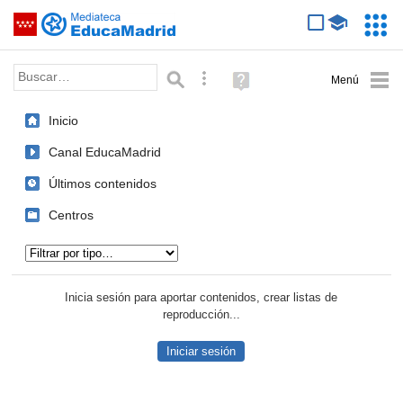
Mediateca de EducaMadrid
Saltar navegación
Servic
Educa
Palabra o frase:
Búsqueda avanzada
Ayuda
(en
ventana
Inicio
nueva)
Canal EducaMadrid
Últimos contenidos
Centros
Tipo de contenido:
Inicia sesión para aportar contenidos, crear listas de
reproducción...
Iniciar sesión