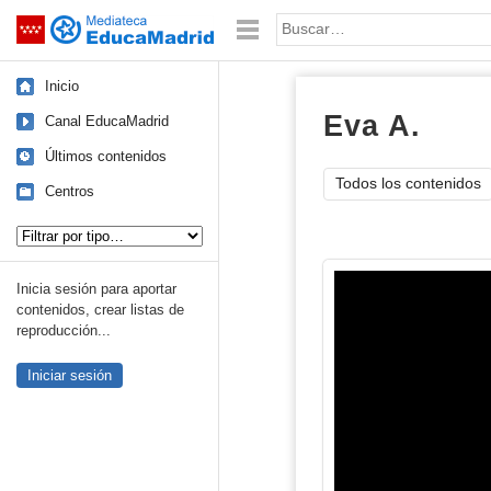
Mediateca de EducaMadrid
Saltar navegación
Palabra o frase:
Inicio
Eva A.
imág
Canal EducaMadrid
Últimos contenidos
Todos los contenidos
Centros
Tipo de contenido:
Inicia sesión para aportar
contenidos, crear listas de
reproducción...
Iniciar sesión