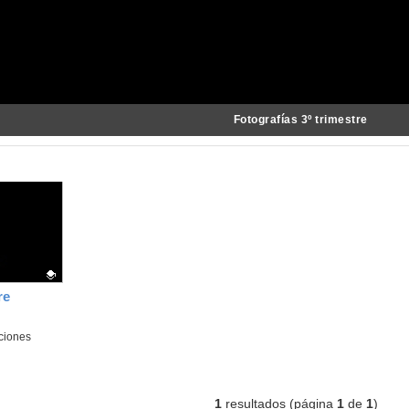
Fotografías 3º trimestre
re
ciones
1
resultados (página
1
de
1
)