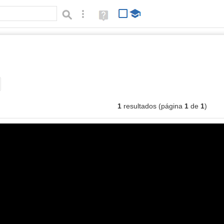
Búsqueda avanzada
Ayuda
(en
ventana
nueva)
enes
Tipo de contenido:
1
resultados (página
1
de
1
)