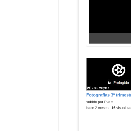
2.91 MBytes
Fotografías 3º trimest
Contenido educativo.
subido por
Eva A.
-
hace 2 meses
-
16
visualiza