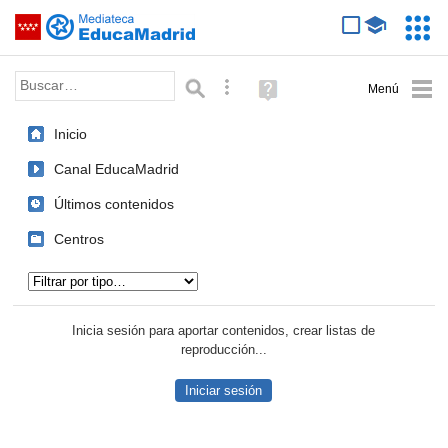
Mediateca de EducaMadrid
Saltar navegación
Servic
Educa
Palabra o frase:
Búsqueda avanzada
Ayuda
(en
ventana
Inicio
nueva)
Canal EducaMadrid
Últimos contenidos
Centros
Tipo de contenido:
Inicia sesión para aportar contenidos, crear listas de
reproducción...
Iniciar sesión