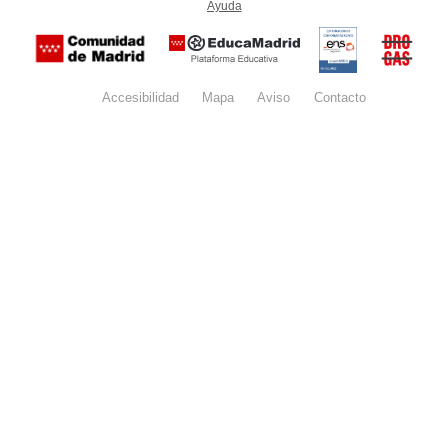
Ayuda
(en ventana nueva)
Certificación
Buzón
de
anónim
conformidad
del Pla
con el
Regiona
Esquema
contra l
Nacional de
Accesibilidad
Mapa
web
Aviso
legal
Contacto
Drogas 
Seguridad
la
(categoría
Comunid
MEDIA). El
de Madr
documento
se abrirá en
ventana
nueva.