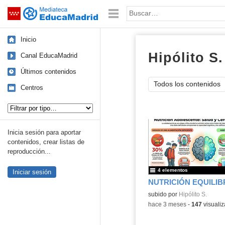
Mediateca de EducaMadrid
Saltar navegación
Palabra o frase:
Inicio
Hipólito S.
Canal EducaMadrid
Últimos contenidos
Todos los contenidos
Centros
Tipo de contenido:
Inicia sesión para aportar
contenidos, crear listas de
reproducción...
4 elementos
Iniciar sesión
Contenido educativo.
subido por
Hipólito S.
-
hace 3 meses
-
147
visualiz