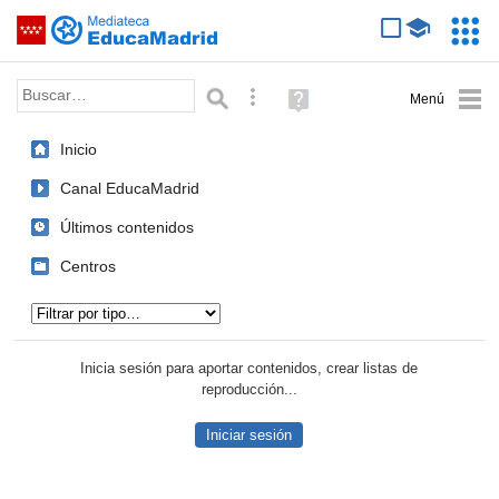
Mediateca de EducaMadrid
Saltar navegación
Servic
Educa
Palabra o frase:
Búsqueda avanzada
Ayuda
(en
ventana
Inicio
nueva)
Canal EducaMadrid
Últimos contenidos
Centros
Tipo de contenido:
Inicia sesión para aportar contenidos, crear listas de
reproducción...
Iniciar sesión