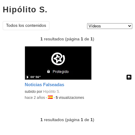
Hipólito S.
vídeos
Tipo de contenido:
Todos los contenidos
1
resultados (página
1
de
1
)
00′ 56″
Noticias Falseadas
Contenido educativo.
subido por
Hipólito S.
-
hace 2 años
-
Idioma:
-
5
visualizaciones
1
resultados (página
1
de
1
)