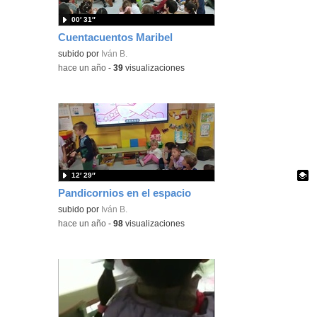
00′ 31″
Cuentacuentos Maribel
subido por
Iván B.
-
hace un año
-
39
visualizaciones
12′ 29″
Pandicornios en el espacio
Contenido educativo.
subido por
Iván B.
-
hace un año
-
98
visualizaciones