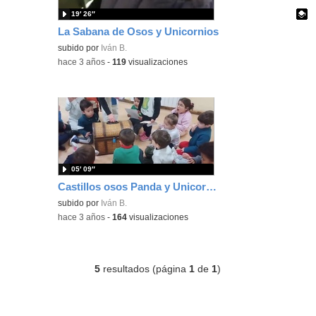
19′ 26″
La Sabana de Osos y Unicornios
Contenido educativo.
subido por
Iván B.
-
hace 3 años
-
119
visualizaciones
05′ 09″
Castillos osos Panda y Unicornios
subido por
Iván B.
-
hace 3 años
-
164
visualizaciones
5
resultados (página
1
de
1
)