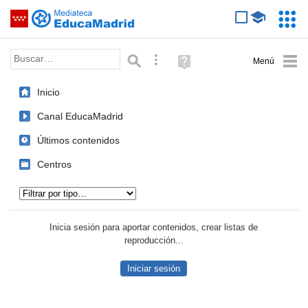
Mediateca de EducaMadrid
Saltar navegación
Servic
Educa
Palabra o frase:
Búsqueda avanzada
Ayuda
(en
ventana
Inicio
nueva)
Canal EducaMadrid
Últimos contenidos
Centros
Tipo de contenido:
Inicia sesión para aportar contenidos, crear listas de
reproducción...
Iniciar sesión