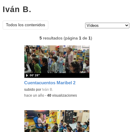
Iván B.
vídeos
Tipo de contenido:
Todos los contenidos
5
resultados (página
1
de
1
)
00′ 28″
Cuentacuentos Maribel 2
subido por
Iván B.
-
hace un año
-
40
visualizaciones